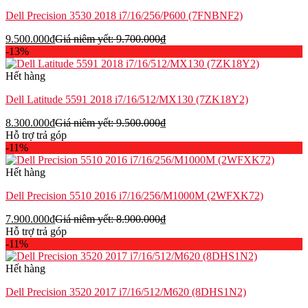
Dell Precision 3530 2018 i7/16/256/P600 (7FNBNF2)
9.500.000
₫
Giá niêm yết:
9.700.000
₫
-13%
Hết hàng
Dell Latitude 5591 2018 i7/16/512/MX130 (7ZK18Y2)
8.300.000
₫
Giá niêm yết:
9.500.000
₫
Hỗ trợ trả góp
-11%
Hết hàng
Dell Precision 5510 2016 i7/16/256/M1000M (2WFXK72)
7.900.000
₫
Giá niêm yết:
8.900.000
₫
Hỗ trợ trả góp
-11%
Hết hàng
Dell Precision 3520 2017 i7/16/512/M620 (8DHS1N2)