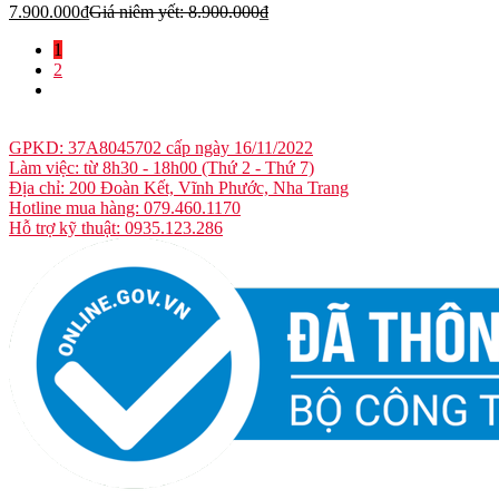
7.900.000
₫
Giá niêm yết:
8.900.000
₫
1
2
GPKD: 37A8045702 cấp ngày 16/11/2022
Làm việc: từ 8h30 - 18h00 (Thứ 2 - Thứ 7)
Địa chỉ: 200 Đoàn Kết, Vĩnh Phước, Nha Trang
Hotline mua hàng: 079.460.1170
Hỗ trợ kỹ thuật: 0935.123.286