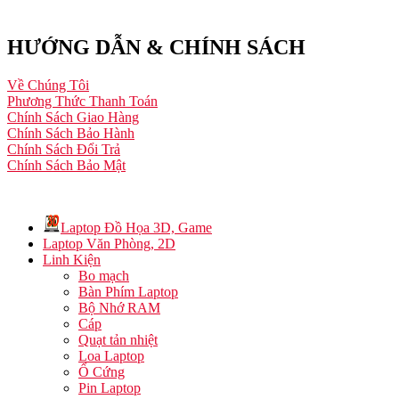
HƯỚNG DẪN & CHÍNH SÁCH
Về Chúng Tôi
Phương Thức Thanh Toán
Chính Sách Giao Hàng
Chính Sách Bảo Hành
Chính Sách Đổi Trả
Chính Sách Bảo Mật
Laptop Đồ Họa 3D, Game
Laptop Văn Phòng, 2D
Linh Kiện
Bo mạch
Bàn Phím Laptop
Bộ Nhớ RAM
Cáp
Quạt tản nhiệt
Loa Laptop
Ổ Cứng
Pin Laptop