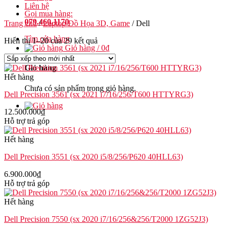
Liên hệ
Gọi mua hàng:
079.460.1170
Trang chủ
/
Laptop Đồ Họa 3D, Game
/
Dell
Tìm cửa hàng
Hiển thị 1–20 của 29 kết quả
Giỏ hàng /
0
₫
Giỏ hàng
Hết hàng
Chưa có sản phẩm trong giỏ hàng.
Dell Precision 3561 (sx 2021 i7/16/256/T600 HTTYRG3)
12.500.000
₫
Hỗ trợ trả góp
Hết hàng
Dell Precision 3551 (sx 2020 i5/8/256/P620 40HLL63)
6.900.000
₫
Hỗ trợ trả góp
Hết hàng
Dell Precision 7550 (sx 2020 i7/16/256&256/T2000 1ZG52J3)