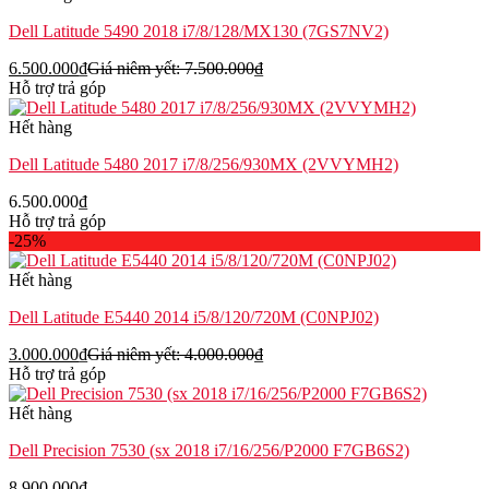
Dell Latitude 5490 2018 i7/8/128/MX130 (7GS7NV2)
6.500.000
₫
Giá niêm yết:
7.500.000
₫
Hỗ trợ trả góp
Hết hàng
Dell Latitude 5480 2017 i7/8/256/930MX (2VVYMH2)
6.500.000
₫
Hỗ trợ trả góp
-25%
Hết hàng
Dell Latitude E5440 2014 i5/8/120/720M (C0NPJ02)
3.000.000
₫
Giá niêm yết:
4.000.000
₫
Hỗ trợ trả góp
Hết hàng
Dell Precision 7530 (sx 2018 i7/16/256/P2000 F7GB6S2)
8.900.000
₫