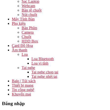
Sạc Laptop
Webcam
Bàn rê chuột
Nút chuột
Máy Tính Bàn
Phụ kiện
Bàn Phím
Camera
Chuột
HDD Box
Card Đồ Họa
Âm thanh
Loa
Loa Bluetooth
Loa vi tính
Tai nghe
Tai nghe chụp tai
Tai nghe nhét tai
Balo | Túi xách
Thiết bị mạng
Tin công nghệ
Khuyến mại
Đăng nhập