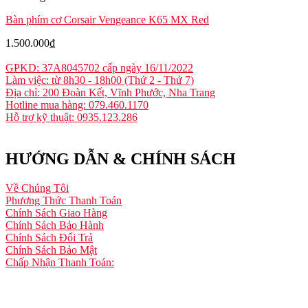
Bàn phím cơ Corsair Vengeance K65 MX Red
1.500.000
₫
GPKD: 37A8045702 cấp ngày 16/11/2022
Làm việc: từ 8h30 - 18h00 (Thứ 2 - Thứ 7)
Địa chỉ: 200 Đoàn Kết, Vĩnh Phước, Nha Trang
Hotline mua hàng: 079.460.1170
Hỗ trợ kỹ thuật: 0935.123.286
HƯỚNG DẪN & CHÍNH SÁCH
Về Chúng Tôi
Phương Thức Thanh Toán
Chính Sách Giao Hàng
Chính Sách Bảo Hành
Chính Sách Đổi Trả
Chính Sách Bảo Mật
Chấp Nhận Thanh Toán: