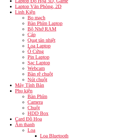
Laptop Đồ Họa 3D, Game
Laptop Văn Phòng, 2D
Linh Kiện
Bo mạch
Bàn Phím Laptop
Bộ Nhớ RAM
Cáp
Quạt tản nhiệt
Loa Laptop
Ổ Cứng
Pin Laptop
Sạc Laptop
Webcam
Bàn rê chuột
Nút chuột
Máy Tính Bàn
Phụ kiện
Bàn Phím
Camera
Chuột
HDD Box
Card Đồ Họa
Âm thanh
Loa
Loa Bluetooth