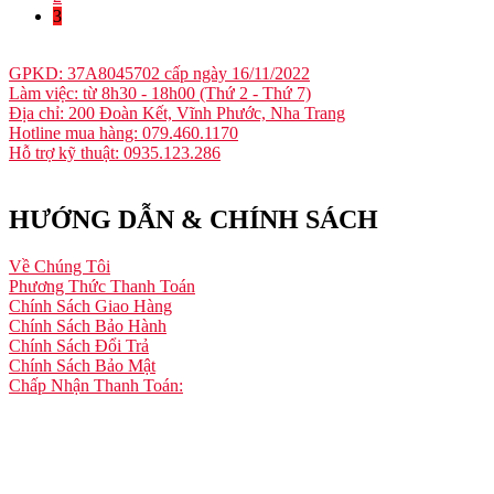
3
GPKD: 37A8045702 cấp ngày 16/11/2022
Làm việc: từ 8h30 - 18h00 (Thứ 2 - Thứ 7)
Địa chỉ: 200 Đoàn Kết, Vĩnh Phước, Nha Trang
Hotline mua hàng: 079.460.1170
Hỗ trợ kỹ thuật: 0935.123.286
HƯỚNG DẪN & CHÍNH SÁCH
Về Chúng Tôi
Phương Thức Thanh Toán
Chính Sách Giao Hàng
Chính Sách Bảo Hành
Chính Sách Đổi Trả
Chính Sách Bảo Mật
Chấp Nhận Thanh Toán: