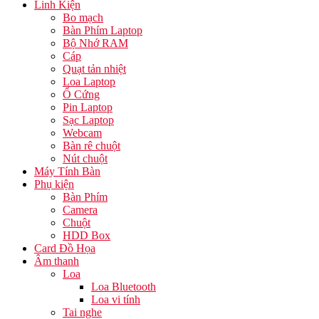
Linh Kiện
Bo mạch
Bàn Phím Laptop
Bộ Nhớ RAM
Cáp
Quạt tản nhiệt
Loa Laptop
Ổ Cứng
Pin Laptop
Sạc Laptop
Webcam
Bàn rê chuột
Nút chuột
Máy Tính Bàn
Phụ kiện
Bàn Phím
Camera
Chuột
HDD Box
Card Đồ Họa
Âm thanh
Loa
Loa Bluetooth
Loa vi tính
Tai nghe