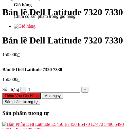
Giỏ hàng
Bản lề Dell Latitude 7320 7330
Chưa có sản phẩm trong giỏ hàng.
Bản lề Dell Latitude 7320 7330
150.000
₫
Bản lề Dell Latitude 7320 7330
150.000
₫
Bản
Số lượng
lề
Thêm Vào Giỏ Hàng
Mua ngay
Dell
Sản phẩm tương tự
Latitude
7320
Sản phẩm tương tự
7330
số
lượng