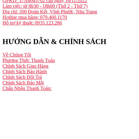
GPKD: 37A8045702 cấp ngày 16/11/2022
Làm việc: từ 8h30 - 18h00 (Thứ 2 - Thứ 7)
Địa chỉ: 200 Đoàn Kết, Vĩnh Phước, Nha Trang
Hotline mua hàng: 079.460.1170
Hỗ trợ kỹ thuật: 0935.123.286
HƯỚNG DẪN & CHÍNH SÁCH
Về Chúng Tôi
Phương Thức Thanh Toán
Chính Sách Giao Hàng
Chính Sách Bảo Hành
Chính Sách Đổi Trả
Chính Sách Bảo Mật
Chấp Nhận Thanh Toán: