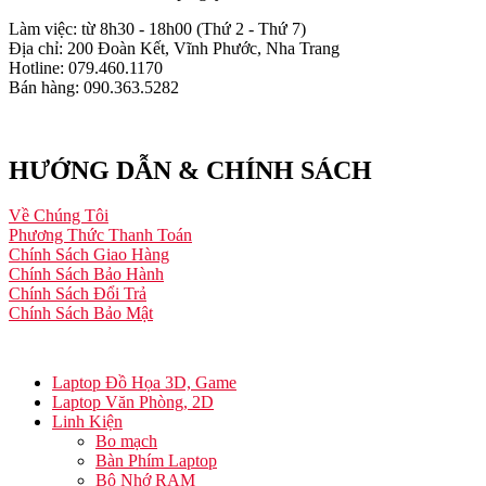
Làm việc: từ 8h30 - 18h00 (Thứ 2 - Thứ 7)
Địa chỉ: 200 Đoàn Kết, Vĩnh Phước, Nha Trang
Hotline: 079.460.1170
Bán hàng: 090.363.5282
HƯỚNG DẪN & CHÍNH SÁCH
Về Chúng Tôi
Phương Thức Thanh Toán
Chính Sách Giao Hàng
Chính Sách Bảo Hành
Chính Sách Đổi Trả
Chính Sách Bảo Mật
Laptop Đồ Họa 3D, Game
Laptop Văn Phòng, 2D
Linh Kiện
Bo mạch
Bàn Phím Laptop
Bộ Nhớ RAM