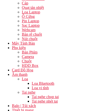
Cáp
Quạt tản nhiệt
Loa Laptop
Ổ Cứng
Pin Laptop
Sạc Laptop
Webcam
Bàn rê chuột
Nút chuột
Máy Tính Bàn
Phụ kiện
Bàn Phím
Camera
Chuột
HDD Box
Card Đồ Họa
Âm thanh
Loa
Loa Bluetooth
Loa vi tính
Tai nghe
Tai nghe chụp tai
Tai nghe nhét tai
Balo | Túi xách
Thiết bị mạng