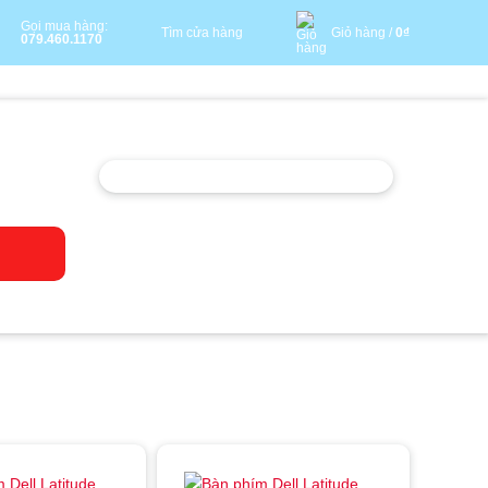
Gọi mua hàng:
Tìm cửa hàng
Giỏ hàng /
0
₫
079.460.1170