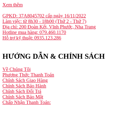
Xem thêm
GPKD: 37A8045702 cấp ngày 16/11/2022
Làm việc: từ 8h30 - 18h00 (Thứ 2 - Thứ 7)
Địa chỉ: 200 Đoàn Kết, Vĩnh Phước, Nha Trang
Hotline mua hàng: 079.460.1170
Hỗ trợ kỹ thuật: 0935.123.286
HƯỚNG DẪN & CHÍNH SÁCH
Về Chúng Tôi
Phương Thức Thanh Toán
Chính Sách Giao Hàng
Chính Sách Bảo Hành
Chính Sách Đổi Trả
Chính Sách Bảo Mật
Chấp Nhận Thanh Toán: