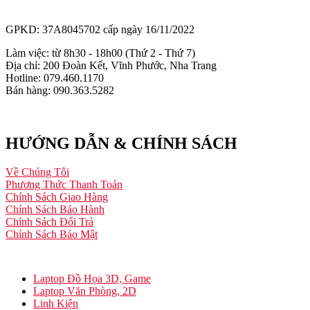
GPKD: 37A8045702 cấp ngày 16/11/2022
Làm việc: từ 8h30 - 18h00 (Thứ 2 - Thứ 7)
Địa chỉ: 200 Đoàn Kết, Vĩnh Phước, Nha Trang
Hotline: 079.460.1170
Bán hàng: 090.363.5282
HƯỚNG DẪN & CHÍNH SÁCH
Về Chúng Tôi
Phương Thức Thanh Toán
Chính Sách Giao Hàng
Chính Sách Bảo Hành
Chính Sách Đổi Trả
Chính Sách Bảo Mật
Laptop Đồ Họa 3D, Game
Laptop Văn Phòng, 2D
Linh Kiện