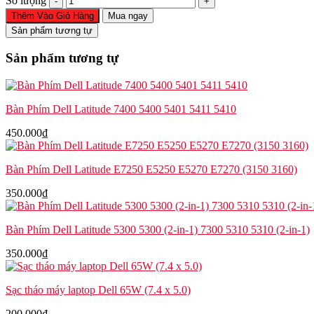
Số lượng
phím
Thêm Vào Giỏ Hàng
Mua ngay
original
Sản phẩm tương tự
Dell
Latitude
Sản phẩm tương tự
5420
7420
7420
2-
Bàn Phím Dell Latitude 7400 5400 5401 5411 5410
in-
1
450.000
₫
5421
7520
7530
Bàn Phím Dell Latitude E7250 E5250 E5270 E7270 (3150 3160)
7430
5431
350.000
₫
5430
5440
Precision
Bàn Phím Dell Latitude 5300 5300 (2-in-1) 7300 5310 5310 (2-in-1)
3470
3480
350.000
₫
số
lượng
Sạc tháo máy laptop Dell 65W (7.4 x 5.0)
200.000
₫