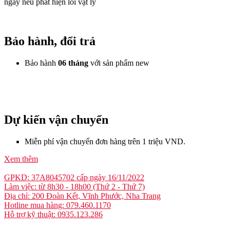
ngày nếu phát hiện lỗi vật lý
Bảo hành, đổi trả
Bảo hành
06 tháng
với sản phẩm new
Dự kiến vận chuyển
Miễn phí vận chuyển đơn hàng trên 1 triệu VND.
Xem thêm
GPKD: 37A8045702 cấp ngày 16/11/2022
Làm việc: từ 8h30 - 18h00 (Thứ 2 - Thứ 7)
Địa chỉ: 200 Đoàn Kết, Vĩnh Phước, Nha Trang
Hotline mua hàng: 079.460.1170
Hỗ trợ kỹ thuật: 0935.123.286