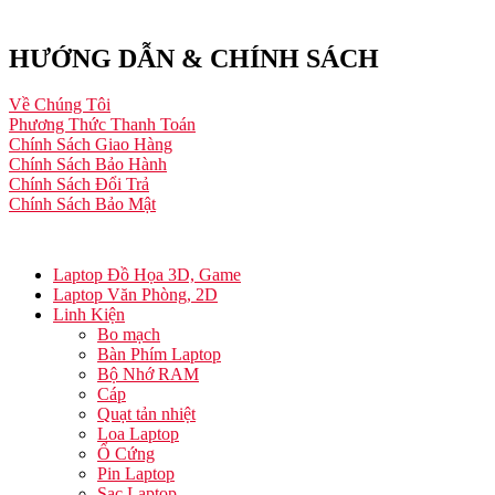
HƯỚNG DẪN & CHÍNH SÁCH
Về Chúng Tôi
Phương Thức Thanh Toán
Chính Sách Giao Hàng
Chính Sách Bảo Hành
Chính Sách Đổi Trả
Chính Sách Bảo Mật
Laptop Đồ Họa 3D, Game
Laptop Văn Phòng, 2D
Linh Kiện
Bo mạch
Bàn Phím Laptop
Bộ Nhớ RAM
Cáp
Quạt tản nhiệt
Loa Laptop
Ổ Cứng
Pin Laptop
Sạc Laptop