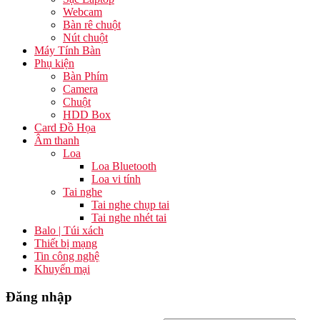
Webcam
Bàn rê chuột
Nút chuột
Máy Tính Bàn
Phụ kiện
Bàn Phím
Camera
Chuột
HDD Box
Card Đồ Họa
Âm thanh
Loa
Loa Bluetooth
Loa vi tính
Tai nghe
Tai nghe chụp tai
Tai nghe nhét tai
Balo | Túi xách
Thiết bị mạng
Tin công nghệ
Khuyến mại
Đăng nhập