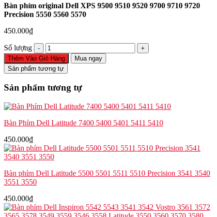
Bàn phím original Dell XPS 9500 9510 9520 9700 9710 9720
Precision 5550 5560 5570
450.000
₫
Bàn
Số lượng
phím
Thêm Vào Giỏ Hàng
Mua ngay
original
Sản phẩm tương tự
Dell
XPS
Sản phẩm tương tự
9500
9510
9520
9700
Bàn Phím Dell Latitude 7400 5400 5401 5411 5410
9710
9720
450.000
₫
Precision
5550
5560
5570
Bàn phím Dell Latitude 5500 5501 5511 5510 Precision 3541 3540
số
3551 3550
lượng
450.000
₫