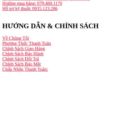
Hotline mua hàng: 079.460.1170
Hỗ trợ kỹ thuật: 0935.123.286
HƯỚNG DẪN & CHÍNH SÁCH
Về Chúng Tôi
Phương Thức Thanh Toán
Chính Sách Giao Hàng
Chính Sách Bảo Hành
Chính Sách Đổi Trả
Chính Sách Bảo Mật
Chấp Nhận Thanh Toán: