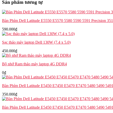
Sản phẩm tương tự
Latitude
5530
5531
Precision
Bàn Phím Dell Latitude E5550 E5570 5580 5590 5591 Precision 35
3570
3571
590.000
₫
số
lượng
Sạc tháo máy laptop Dell 130W (7.4 x 5.0)
450.000
₫
Bộ nhớ Ram tháo máy laptop 4G DDR4
0
₫
Bàn Phím Dell Latitude E5450 E7450 E5470 E7470 5480 5490 5491
350.000
₫
Bàn Phím Dell Latitude E5450 E7450 E5470 E7470 5480 5490 549