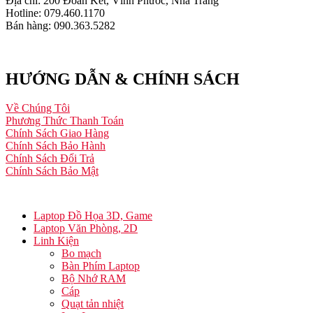
Địa chỉ: 200 Đoàn Kết, Vĩnh Phước, Nha Trang
Hotline: 079.460.1170
Bán hàng: 090.363.5282
HƯỚNG DẪN & CHÍNH SÁCH
Về Chúng Tôi
Phương Thức Thanh Toán
Chính Sách Giao Hàng
Chính Sách Bảo Hành
Chính Sách Đổi Trả
Chính Sách Bảo Mật
Laptop Đồ Họa 3D, Game
Laptop Văn Phòng, 2D
Linh Kiện
Bo mạch
Bàn Phím Laptop
Bộ Nhớ RAM
Cáp
Quạt tản nhiệt