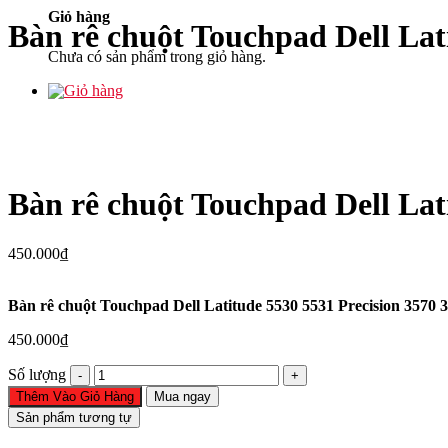
Giỏ hàng
Bàn rê chuột Touchpad Dell Lat
Chưa có sản phẩm trong giỏ hàng.
Bàn rê chuột Touchpad Dell Lat
450.000
₫
Bàn rê chuột Touchpad Dell Latitude 5530 5531 Precision 3570 
450.000
₫
Bàn
Số lượng
rê
Thêm Vào Giỏ Hàng
Mua ngay
chuột
Sản phẩm tương tự
Touchpad
Dell