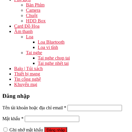
Bàn Phím
Camera
Chuột
HDD Box
Card Đồ Họa
Âm thanh
Loa
Loa Bluetooth
Loa vi tính
Tai nghe
Tai nghe chụp tai
Tai nghe nhét tai
Balo | Túi xách
Thiết bị mạng
Tin công nghệ
Khuyến mại
Đăng nhập
Tên tài khoản hoặc địa chỉ email
*
Mật khẩu
*
Ghi nhớ mật khẩu
Đăng nhập