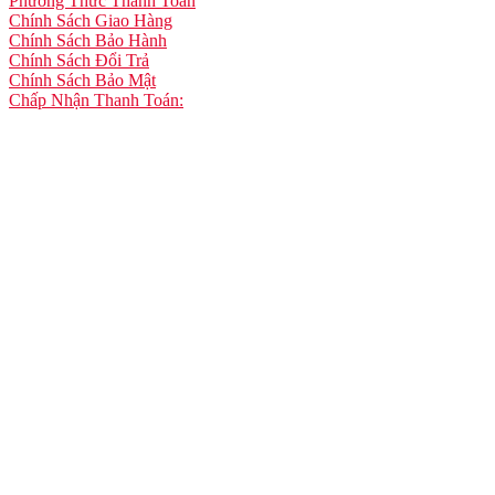
Phương Thức Thanh Toán
Chính Sách Giao Hàng
Chính Sách Bảo Hành
Chính Sách Đổi Trả
Chính Sách Bảo Mật
Chấp Nhận Thanh Toán: