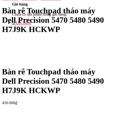
Giỏ hàng
Bàn rê Touchpad tháo máy
Chưa có sản phẩm trong giỏ hàng.
Dell Precision 5470 5480 5490
H7J9K HCKWP
Bàn rê Touchpad tháo máy
Dell Precision 5470 5480 5490
H7J9K HCKWP
450.000
₫