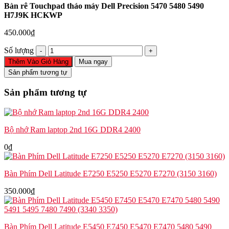
Bàn rê Touchpad tháo máy Dell Precision 5470 5480 5490
H7J9K HCKWP
450.000
₫
Bàn
Số lượng
rê
Thêm Vào Giỏ Hàng
Mua ngay
Touchpad
Sản phẩm tương tự
tháo
máy
Sản phẩm tương tự
Dell
Precision
5470
5480
Bộ nhớ Ram laptop 2nd 16G DDR4 2400
5490
H7J9K
0
₫
HCKWP
số
lượng
Bàn Phím Dell Latitude E7250 E5250 E5270 E7270 (3150 3160)
350.000
₫
Bàn Phím Dell Latitude E5450 E7450 E5470 E7470 5480 5490