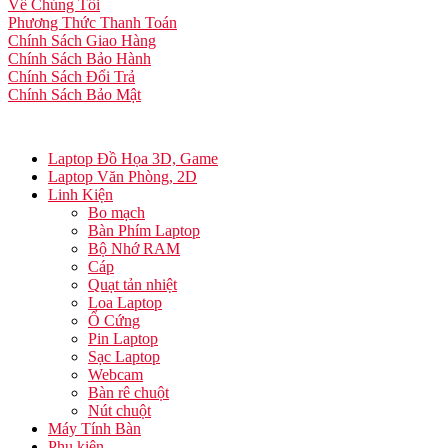
Về Chúng Tôi
Phương Thức Thanh Toán
Chính Sách Giao Hàng
Chính Sách Bảo Hành
Chính Sách Đổi Trả
Chính Sách Bảo Mật
Laptop Đồ Họa 3D, Game
Laptop Văn Phòng, 2D
Linh Kiện
Bo mạch
Bàn Phím Laptop
Bộ Nhớ RAM
Cáp
Quạt tản nhiệt
Loa Laptop
Ổ Cứng
Pin Laptop
Sạc Laptop
Webcam
Bàn rê chuột
Nút chuột
Máy Tính Bàn
Phụ kiện