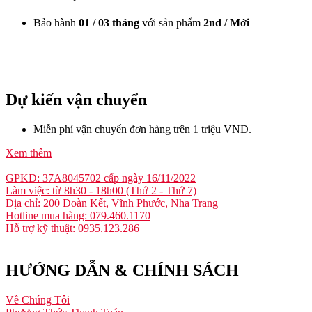
Bảo hành
01 / 03 tháng
với sản phẩm
2nd / Mới
Dự kiến vận chuyển
Miễn phí vận chuyển đơn hàng trên 1 triệu VND.
Xem thêm
GPKD: 37A8045702 cấp ngày 16/11/2022
Làm việc: từ 8h30 - 18h00 (Thứ 2 - Thứ 7)
Địa chỉ: 200 Đoàn Kết, Vĩnh Phước, Nha Trang
Hotline mua hàng: 079.460.1170
Hỗ trợ kỹ thuật: 0935.123.286
HƯỚNG DẪN & CHÍNH SÁCH
Về Chúng Tôi