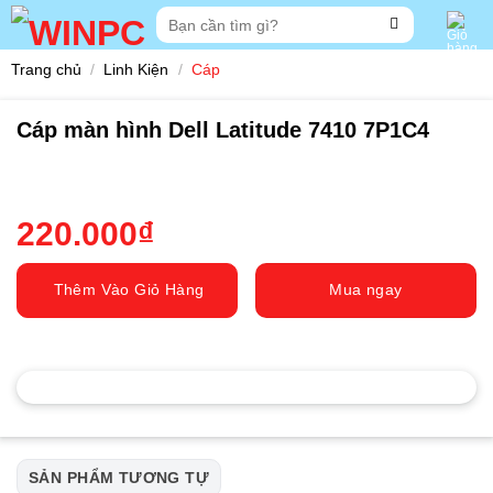
Skip
Tìm
to
kiếm:
content
Trang chủ
/
Linh Kiện
/
Cáp
Cáp màn hình Dell Latitude 7410 7P1C4
220.000
₫
Thêm Vào Giỏ Hàng
Mua ngay
SẢN PHẨM TƯƠNG TỰ