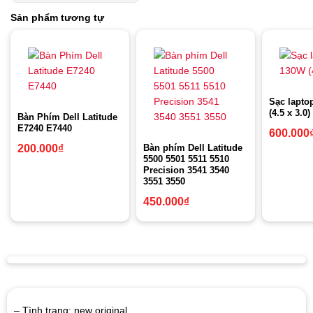
Sản phẩm tương tự
Sạc lapto
(4.5 x 3.0)
Bàn Phím Dell Latitude
E7240 E7440
600.000
Bàn phím Dell Latitude
200.000
₫
5500 5501 5511 5510
Precision 3541 3540
3551 3550
450.000
₫
– Tình trạng: new original