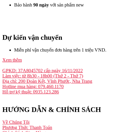
Bảo hành
90 ngày
với sản phẩm new
Dự kiến vận chuyển
Miễn phí vận chuyển đơn hàng trên 1 triệu VND.
Xem thêm
GPKD: 37A8045702 cấp ngày 16/11/2022
Làm việc: từ 8h30 - 18h00 (Thứ 2 - Thứ 7)
Địa chỉ: 200 Đoàn Kết, Vĩnh Phước, Nha Trang
Hotline mua hàng: 079.460.1170
Hỗ trợ kỹ thuật: 0935.123.286
HƯỚNG DẪN & CHÍNH SÁCH
Về Chúng Tôi
Phương Thức Thanh Toán