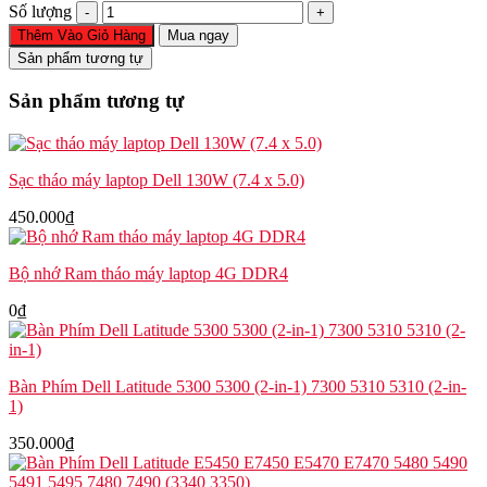
Cáp
Số lượng
màn
Thêm Vào Giỏ Hàng
Mua ngay
hình
Sản phẩm tương tự
Dell
Precision
Sản phẩm tương tự
7530
7540
XTH85
R6G90
Sạc tháo máy laptop Dell 130W (7.4 x 5.0)
9KJKJ
số
450.000
₫
lượng
Bộ nhớ Ram tháo máy laptop 4G DDR4
0
₫
Bàn Phím Dell Latitude 5300 5300 (2-in-1) 7300 5310 5310 (2-in-
1)
350.000
₫