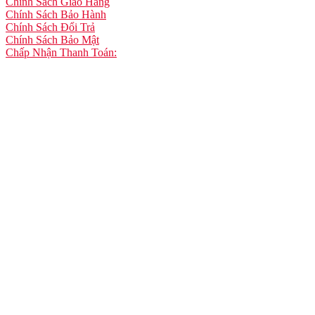
Chính Sách Giao Hàng
Chính Sách Bảo Hành
Chính Sách Đổi Trả
Chính Sách Bảo Mật
Chấp Nhận Thanh Toán: