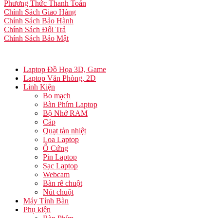
Phương Thức Thanh Toán
Chính Sách Giao Hàng
Chính Sách Bảo Hành
Chính Sách Đổi Trả
Chính Sách Bảo Mật
Laptop Đồ Họa 3D, Game
Laptop Văn Phòng, 2D
Linh Kiện
Bo mạch
Bàn Phím Laptop
Bộ Nhớ RAM
Cáp
Quạt tản nhiệt
Loa Laptop
Ổ Cứng
Pin Laptop
Sạc Laptop
Webcam
Bàn rê chuột
Nút chuột
Máy Tính Bàn
Phụ kiện