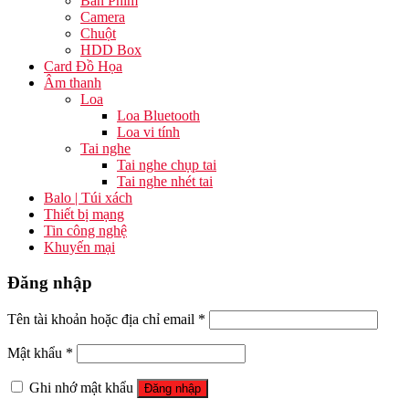
Bàn Phím
Camera
Chuột
HDD Box
Card Đồ Họa
Âm thanh
Loa
Loa Bluetooth
Loa vi tính
Tai nghe
Tai nghe chụp tai
Tai nghe nhét tai
Balo | Túi xách
Thiết bị mạng
Tin công nghệ
Khuyến mại
Đăng nhập
Tên tài khoản hoặc địa chỉ email
*
Mật khẩu
*
Ghi nhớ mật khẩu
Đăng nhập