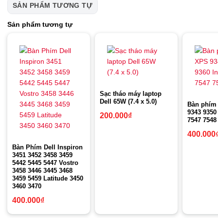
SẢN PHẨM TƯƠNG TỰ
Sản phẩm tương tự
Sạc tháo máy laptop
Dell 65W (7.4 x 5.0)
Bàn phím 
9343 9350
200.000
₫
7547 7548
400.000
Bàn Phím Dell Inspiron
3451 3452 3458 3459
5442 5445 5447 Vostro
3458 3446 3445 3468
3459 5459 Latitude 3450
3460 3470
400.000
₫