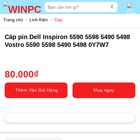
Skip
Tìm
to
kiếm:
content
Trang chủ
/
Linh Kiện
/
Cáp
Cáp pin Dell Inspiron 5590 5598 5490 5498
Vostro 5590 5598 5490 5498 0Y7W7
80.000
₫
Thêm Vào Giỏ Hàng
Mua ngay