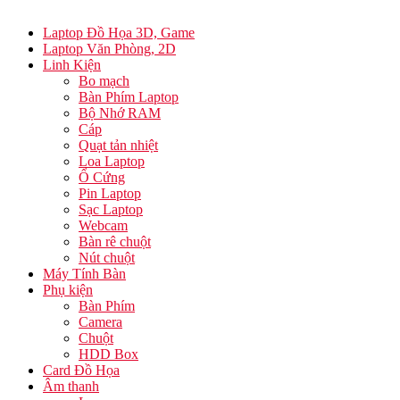
Laptop Đồ Họa 3D, Game
Laptop Văn Phòng, 2D
Linh Kiện
Bo mạch
Bàn Phím Laptop
Bộ Nhớ RAM
Cáp
Quạt tản nhiệt
Loa Laptop
Ổ Cứng
Pin Laptop
Sạc Laptop
Webcam
Bàn rê chuột
Nút chuột
Máy Tính Bàn
Phụ kiện
Bàn Phím
Camera
Chuột
HDD Box
Card Đồ Họa
Âm thanh