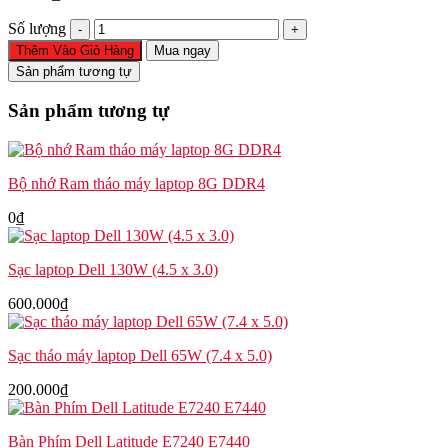
Cáp
Số lượng
pin
Thêm Vào Giỏ Hàng
Mua ngay
Dell
Sản phẩm tương tự
Inspiron
7577
Sản phẩm tương tự
Vostro
7570
G5
5587
Bộ nhớ Ram tháo máy laptop 8G DDR4
G7
7577
0
₫
7587
7588
NKNK3
Sạc laptop Dell 130W (4.5 x 3.0)
số
lượng
600.000
₫
Sạc tháo máy laptop Dell 65W (7.4 x 5.0)
200.000
₫
Bàn Phím Dell Latitude E7240 E7440