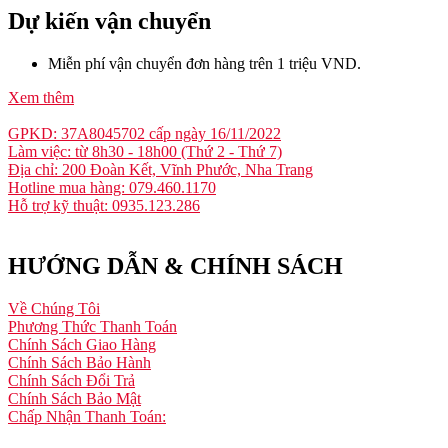
Dự kiến vận chuyển
Miễn phí vận chuyển đơn hàng trên 1 triệu VND.
Xem thêm
GPKD: 37A8045702 cấp ngày 16/11/2022
Làm việc: từ 8h30 - 18h00 (Thứ 2 - Thứ 7)
Địa chỉ: 200 Đoàn Kết, Vĩnh Phước, Nha Trang
Hotline mua hàng: 079.460.1170
Hỗ trợ kỹ thuật: 0935.123.286
HƯỚNG DẪN & CHÍNH SÁCH
Về Chúng Tôi
Phương Thức Thanh Toán
Chính Sách Giao Hàng
Chính Sách Bảo Hành
Chính Sách Đổi Trả
Chính Sách Bảo Mật
Chấp Nhận Thanh Toán: