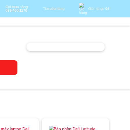
Gọi mua hàng:
Tìm cửa hàng
Giỏ hàng /
0
₫
079.460.1170