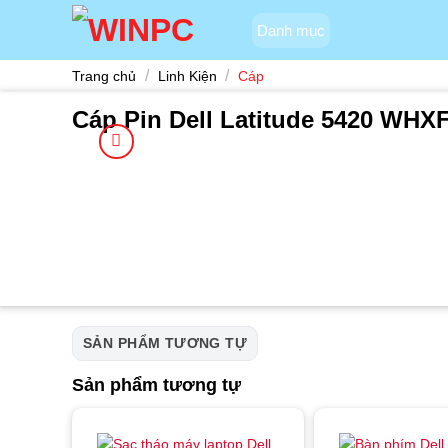
Skip
Danh mục
to
content
/
/
Trang chủ
Linh Kiện
Cáp
Cáp Pin Dell Latitude 5420 WHX
SẢN PHẨM TƯƠNG TỰ
Sản phẩm tương tự