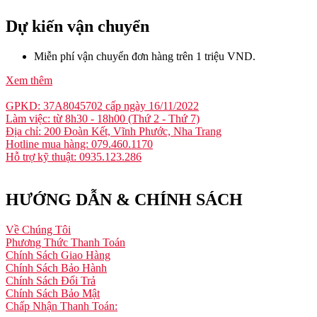
Dự kiến vận chuyển
Miễn phí vận chuyển đơn hàng trên 1 triệu VND.
Xem thêm
GPKD: 37A8045702 cấp ngày 16/11/2022
Làm việc: từ 8h30 - 18h00 (Thứ 2 - Thứ 7)
Địa chỉ: 200 Đoàn Kết, Vĩnh Phước, Nha Trang
Hotline mua hàng: 079.460.1170
Hỗ trợ kỹ thuật: 0935.123.286
HƯỚNG DẪN & CHÍNH SÁCH
Về Chúng Tôi
Phương Thức Thanh Toán
Chính Sách Giao Hàng
Chính Sách Bảo Hành
Chính Sách Đổi Trả
Chính Sách Bảo Mật
Chấp Nhận Thanh Toán: