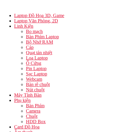
Laptop Đồ Họa 3D, Game
Laptop Văn Phòng, 2D
Linh Kiện
Bo mạch
Bàn Phím Laptop
Bộ Nhớ RAM
Cáp
Quạt tản nhiệt
Loa Laptop
Ổ Cứng
Pin Laptop
Sạc Laptop
Webcam
Bàn rê chuột
Nút chuột
Máy Tính Bàn
Phụ kiện
Bàn Phím
Camera
Chuột
HDD Box
Card Đồ Họa