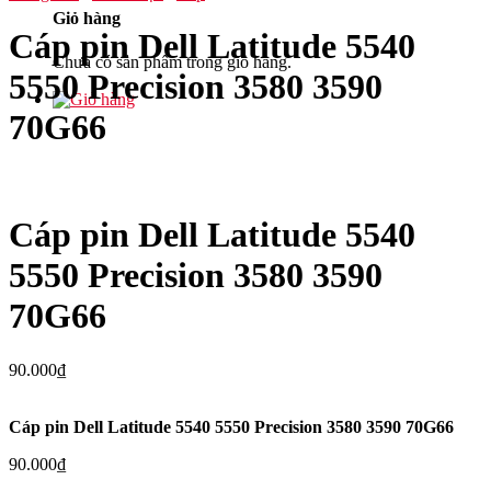
Giỏ hàng
Cáp pin Dell Latitude 5540
Chưa có sản phẩm trong giỏ hàng.
5550 Precision 3580 3590
70G66
Cáp pin Dell Latitude 5540
5550 Precision 3580 3590
70G66
90.000
₫
Cáp pin Dell Latitude 5540 5550 Precision 3580 3590 70G66
90.000
₫