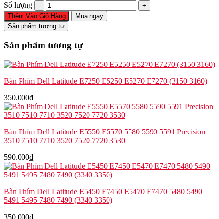
Cáp
Số lượng
pin
Thêm Vào Giỏ Hàng
Mua ngay
Dell
Sản phẩm tương tự
Latitude
5540
Sản phẩm tương tự
5550
Precision
3580
3590
Bàn Phím Dell Latitude E7250 E5250 E5270 E7270 (3150 3160)
70G66
số
350.000
₫
lượng
Bàn Phím Dell Latitude E5550 E5570 5580 5590 5591 Precision
3510 7510 7710 3520 7520 7720 3530
590.000
₫
Bàn Phím Dell Latitude E5450 E7450 E5470 E7470 5480 5490
5491 5495 7480 7490 (3340 3350)
350.000
₫