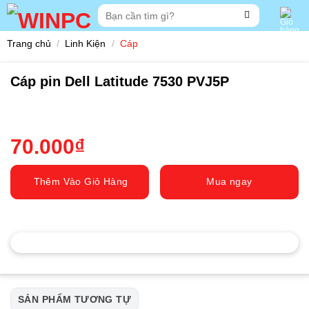
Skip
Tìm
to
kiếm:
content
Trang chủ
/
Linh Kiện
/
Cáp
Cáp pin Dell Latitude 7530 PVJ5P
70.000
₫
Thêm Vào Giỏ Hàng
Mua ngay
SẢN PHẨM TƯƠNG TỰ