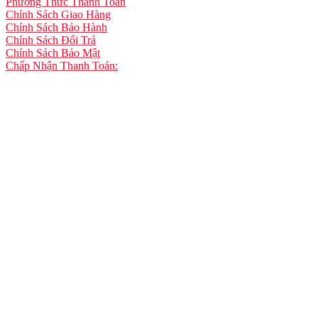
Phương Thức Thanh Toán
Chính Sách Giao Hàng
Chính Sách Bảo Hành
Chính Sách Đổi Trả
Chính Sách Bảo Mật
Chấp Nhận Thanh Toán: