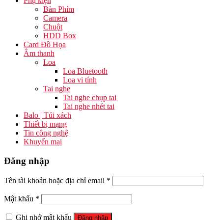
Phụ kiện
Bàn Phím
Camera
Chuột
HDD Box
Card Đồ Họa
Âm thanh
Loa
Loa Bluetooth
Loa vi tính
Tai nghe
Tai nghe chụp tai
Tai nghe nhét tai
Balo | Túi xách
Thiết bị mạng
Tin công nghệ
Khuyến mại
Đăng nhập
Tên tài khoản hoặc địa chỉ email
*
Mật khẩu
*
Ghi nhớ mật khẩu
Đăng nhập