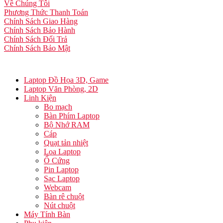
Về Chúng Tôi
Phương Thức Thanh Toán
Chính Sách Giao Hàng
Chính Sách Bảo Hành
Chính Sách Đổi Trả
Chính Sách Bảo Mật
Laptop Đồ Họa 3D, Game
Laptop Văn Phòng, 2D
Linh Kiện
Bo mạch
Bàn Phím Laptop
Bộ Nhớ RAM
Cáp
Quạt tản nhiệt
Loa Laptop
Ổ Cứng
Pin Laptop
Sạc Laptop
Webcam
Bàn rê chuột
Nút chuột
Máy Tính Bàn