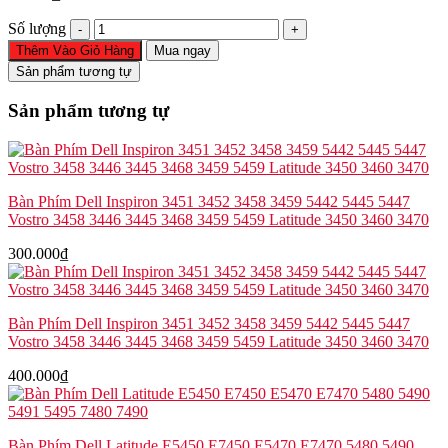
Cáp
Số lượng
pin
Thêm Vào Giỏ Hàng
Mua ngay
Dell
Sản phẩm tương tự
XPS
9500
Sản phẩm tương tự
9510
9520
9530
Precision
5550
Bàn Phím Dell Inspiron 3451 3452 3458 3459 5442 5445 5447
5560
Vostro 3458 3446 3445 3468 3459 5459 Latitude 3450 3460 3470
5570
D74YX
300.000
₫
số
lượng
Bàn Phím Dell Inspiron 3451 3452 3458 3459 5442 5445 5447
Vostro 3458 3446 3445 3468 3459 5459 Latitude 3450 3460 3470
400.000
₫
Bàn Phím Dell Latitude E5450 E7450 E5470 E7470 5480 5490