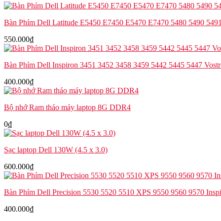
EM7455
DW5811e
Bàn Phím Dell Latitude E5450 E7450 E5470 E7470 5480 5490 549
FRU
số
550.000
₫
lượng
Bàn Phím Dell Inspiron 3451 3452 3458 3459 5442 5445 5447 Vost
400.000
₫
Bộ nhớ Ram tháo máy laptop 8G DDR4
0
₫
Sạc laptop Dell 130W (4.5 x 3.0)
600.000
₫
Bàn Phím Dell Precision 5530 5520 5510 XPS 9550 9560 9570 Insp
400.000
₫