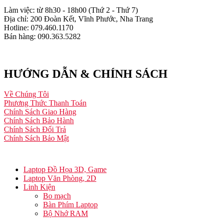
Làm việc: từ 8h30 - 18h00 (Thứ 2 - Thứ 7)
Địa chỉ: 200 Đoàn Kết, Vĩnh Phước, Nha Trang
Hotline: 079.460.1170
Bán hàng: 090.363.5282
HƯỚNG DẪN & CHÍNH SÁCH
Về Chúng Tôi
Phương Thức Thanh Toán
Chính Sách Giao Hàng
Chính Sách Bảo Hành
Chính Sách Đổi Trả
Chính Sách Bảo Mật
Laptop Đồ Họa 3D, Game
Laptop Văn Phòng, 2D
Linh Kiện
Bo mạch
Bàn Phím Laptop
Bộ Nhớ RAM