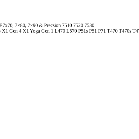
, E7x70, 7×80, 7×90 & Precsion 7510 7520 7530
0s X1 Gen 4 X1 Yoga Gen 1 L470 L570 P51s P51 P71 T470 T470s T