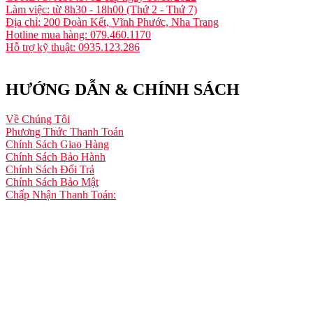
Làm việc: từ 8h30 - 18h00 (Thứ 2 - Thứ 7)
Địa chỉ: 200 Đoàn Kết, Vĩnh Phước, Nha Trang
Hotline mua hàng: 079.460.1170
Hỗ trợ kỹ thuật: 0935.123.286
HƯỚNG DẪN & CHÍNH SÁCH
Về Chúng Tôi
Phương Thức Thanh Toán
Chính Sách Giao Hàng
Chính Sách Bảo Hành
Chính Sách Đổi Trả
Chính Sách Bảo Mật
Chấp Nhận Thanh Toán: