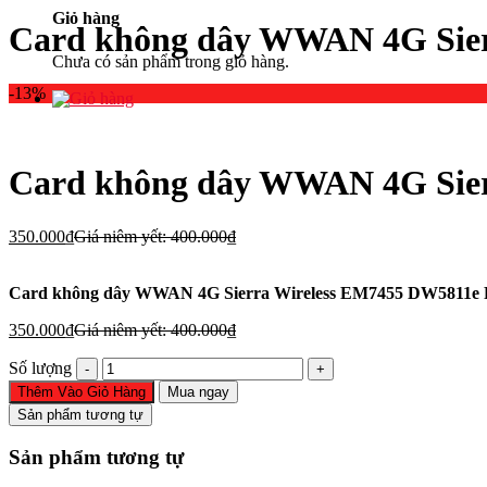
Giỏ hàng
Card không dây WWAN 4G Sie
Chưa có sản phẩm trong giỏ hàng.
-13%
Card không dây WWAN 4G Sie
350.000
₫
Giá niêm yết:
400.000
₫
Card không dây WWAN 4G Sierra Wireless EM7455 DW5811e
350.000
₫
Giá niêm yết:
400.000
₫
Card
Số lượng
không
Thêm Vào Giỏ Hàng
Mua ngay
dây
Sản phẩm tương tự
WWAN
4G
Sản phẩm tương tự
Sierra
Wireless