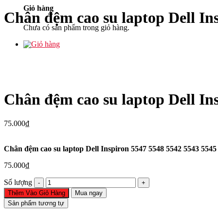
Giỏ hàng
Chân đệm cao su laptop Dell In
Chưa có sản phẩm trong giỏ hàng.
Chân đệm cao su laptop Dell In
75.000
₫
Chân đệm cao su laptop Dell Inspiron 5547 5548 5542 5543 554
75.000
₫
Chân
Số lượng
đệm
Thêm Vào Giỏ Hàng
Mua ngay
cao
Sản phẩm tương tự
su
laptop