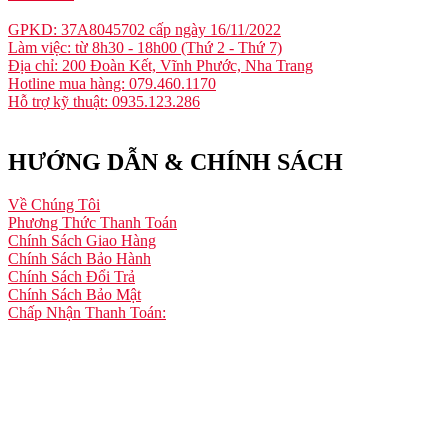
GPKD: 37A8045702 cấp ngày 16/11/2022
Làm việc: từ 8h30 - 18h00 (Thứ 2 - Thứ 7)
Địa chỉ: 200 Đoàn Kết, Vĩnh Phước, Nha Trang
Hotline mua hàng: 079.460.1170
Hỗ trợ kỹ thuật: 0935.123.286
HƯỚNG DẪN & CHÍNH SÁCH
Về Chúng Tôi
Phương Thức Thanh Toán
Chính Sách Giao Hàng
Chính Sách Bảo Hành
Chính Sách Đổi Trả
Chính Sách Bảo Mật
Chấp Nhận Thanh Toán: