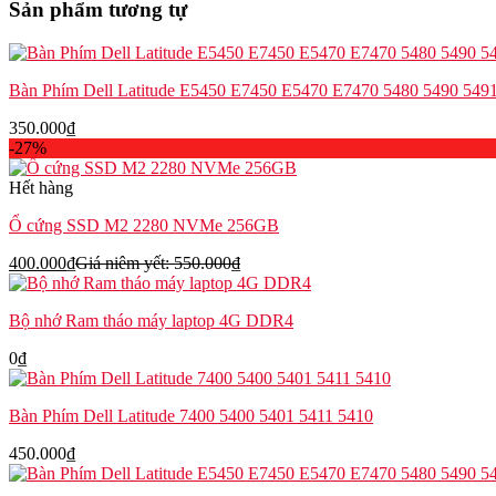
Sản phẩm tương tự
Dell
Inspiron
5547
5548
Bàn Phím Dell Latitude E5450 E7450 E5470 E7470 5480 5490 5491
5542
5543
350.000
₫
5545
-27%
P39F
số
Hết hàng
lượng
Ổ cứng SSD M2 2280 NVMe 256GB
400.000
₫
Giá niêm yết:
550.000
₫
Bộ nhớ Ram tháo máy laptop 4G DDR4
0
₫
Bàn Phím Dell Latitude 7400 5400 5401 5411 5410
450.000
₫