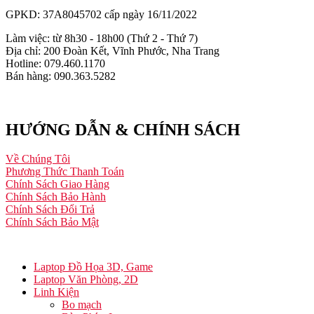
GPKD: 37A8045702 cấp ngày 16/11/2022
Làm việc: từ 8h30 - 18h00 (Thứ 2 - Thứ 7)
Địa chỉ: 200 Đoàn Kết, Vĩnh Phước, Nha Trang
Hotline: 079.460.1170
Bán hàng: 090.363.5282
HƯỚNG DẪN & CHÍNH SÁCH
Về Chúng Tôi
Phương Thức Thanh Toán
Chính Sách Giao Hàng
Chính Sách Bảo Hành
Chính Sách Đổi Trả
Chính Sách Bảo Mật
Laptop Đồ Họa 3D, Game
Laptop Văn Phòng, 2D
Linh Kiện
Bo mạch