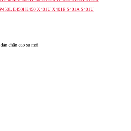
 P450L E450l K450 X401U X401E S401A S401U
 dán chân cao su mới