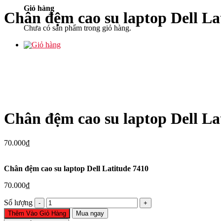
Giỏ hàng
Chân đệm cao su laptop Dell La
Chưa có sản phẩm trong giỏ hàng.
Chân đệm cao su laptop Dell La
70.000
₫
Chân đệm cao su laptop Dell Latitude 7410
70.000
₫
Chân
Số lượng
đệm
Thêm Vào Giỏ Hàng
Mua ngay
cao