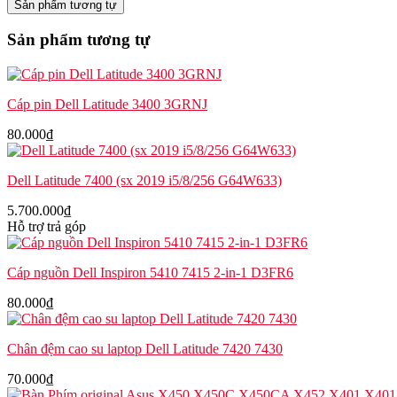
Sản phẩm tương tự
su
laptop
Sản phẩm tương tự
Dell
Latitude
7410
số
Cáp pin Dell Latitude 3400 3GRNJ
lượng
80.000
₫
Dell Latitude 7400 (sx 2019 i5/8/256 G64W633)
5.700.000
₫
Hỗ trợ trả góp
Cáp nguồn Dell Inspiron 5410 7415 2-in-1 D3FR6
80.000
₫
Chân đệm cao su laptop Dell Latitude 7420 7430
70.000
₫