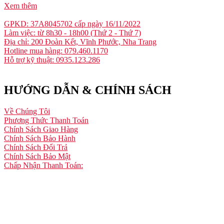
Xem thêm
GPKD: 37A8045702 cấp ngày 16/11/2022
Làm việc: từ 8h30 - 18h00 (Thứ 2 - Thứ 7)
Địa chỉ: 200 Đoàn Kết, Vĩnh Phước, Nha Trang
Hotline mua hàng: 079.460.1170
Hỗ trợ kỹ thuật: 0935.123.286
HƯỚNG DẪN & CHÍNH SÁCH
Về Chúng Tôi
Phương Thức Thanh Toán
Chính Sách Giao Hàng
Chính Sách Bảo Hành
Chính Sách Đổi Trả
Chính Sách Bảo Mật
Chấp Nhận Thanh Toán: