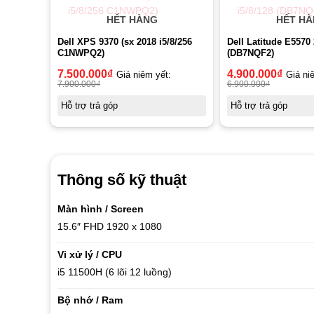
HẾT HÀNG
HẾT H
Dell XPS 9370 (sx 2018 i5/8/256
Dell Latitude E5570 
C1NWPQ2)
(DB7NQF2)
7.500.000
₫
4.900.000
₫
Giá niêm yết:
Giá ni
7.900.000
₫
6.900.000
₫
Hỗ trợ trả góp
Hỗ trợ trả góp
Thông số kỹ thuật
Màn hình / Screen
15.6″ F
HD 1920 x 1080
Vi xử lý / CPU
i5 11500H (6 lõi 12 luồng)
Bộ nhớ / Ram