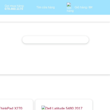
Gọi mua hàng:
Tìm cửa hàng
Giỏ hàng /
0
₫
079.460.1170