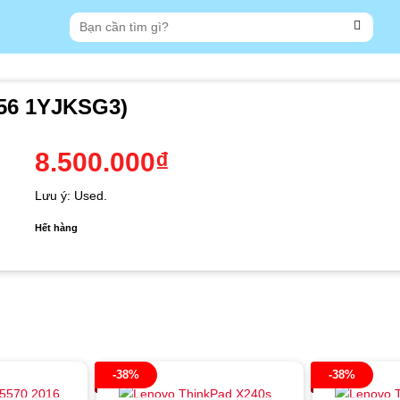
Tìm
kiếm:
/256 1YJKSG3)
8.500.000
₫
Lưu ý: Used.
Hết hàng
-38%
-38%