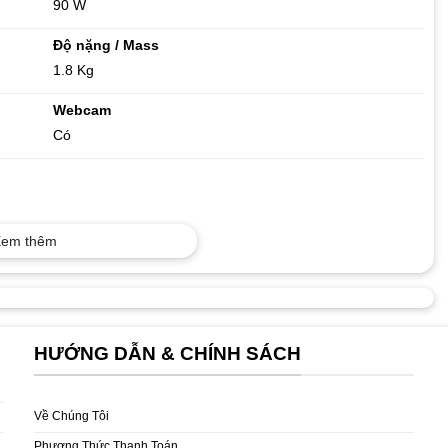
90 W
Độ nặng / Mass
1.8 Kg
Webcam
Có
em thêm
ước
HƯỚNG DẪN & CHÍNH SÁCH
Về Chúng Tôi
Phương Thức Thanh Toán