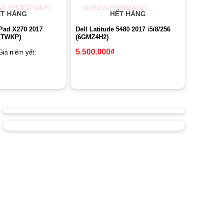
T HÀNG
HẾT HÀNG
Pad X270 2017
Dell Latitude 5480 2017 i5/8/256
0STWKP)
(6GMZ4H2)
5.500.000
₫
Giá niêm yết: