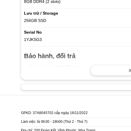
8GB DDR4 (2 slots)
Lưu trữ / Storage
256GB SSD
Serial No
1YJKSG3
Bảo hành, đổi trả
Bảo hành mặc định
30 ngày
X
Dự kiến vận chuyển
Miễn phí vận chuyển khi thanh toán tr
GPKD: 37A8045702 cấp ngày 16/11/2022
Làm việc: từ 8h30 - 18h00 (Thứ 2 - Thứ 7)
Địa chỉ: 200 Đoàn Kết, Vĩnh Phước, Nha Trang