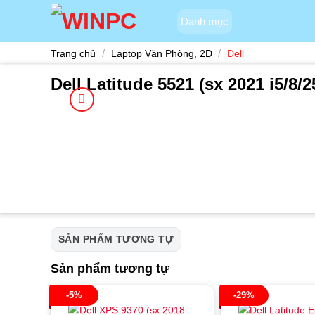
Skip
Danh mục
to
content
/
/
Trang chủ
Laptop Văn Phòng, 2D
Dell
Dell Latitude 5521 (sx 2021 i5/8
SẢN PHẨM TƯƠNG TỰ
Sản phẩm tương tự
-5%
-29%