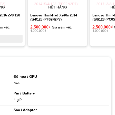
ÀNG
HẾT HÀNG
HẾ
2016 i5/8/128
Lenovo ThinkPad X240s 2014
Lenovo Think
i5/4/128 (PF02N2P7)
i3/8/128 (PC
2.500.000
₫
2.500.000
₫
êm yết:
Giá niêm yết:
4.000.000
₫
4.000.000
₫
Đồ họa / GPU
N/A
Pin / Battery
4 giờ
Sạc / Adapter