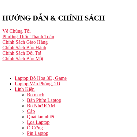
HƯỚNG DẪN & CHÍNH SÁCH
Về Chúng Tôi
Phương Thức Thanh Toán
Chính Sách Giao Hàng
Chính Sách Bảo Hành
Chính Sách Đổi Trả
Chính Sách Bảo Mật
Laptop Đồ Họa 3D, Game
Laptop Văn Phòng, 2D
Linh Kiện
Bo mạch
Bàn Phím Laptop
Bộ Nhớ RAM
Cáp
Quạt tản nhiệt
Loa Laptop
Ổ Cứng
Pin Laptop