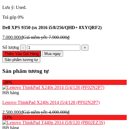
Lưu ý: Used.
Trả góp 0%
Dell XPS 9350 (sx 2016 i5/8/256/QHD+ 8XYQRF2)
7.000.000
₫
Giá niêm yết:
7.900.000
₫
Dell
Số lượng
XPS
Thêm Vào Giỏ Hàng
Mua ngay
9350
Sản phẩm tương tự
(sx
2016
Sản phẩm tương tự
i5/8/256/QHD+
8XYQRF2)
-38%
số
lượng
Hết hàng
Lenovo ThinkPad X240s 2014 i5/4/128 (PF02N2P7)
2.500.000
₫
Giá niêm yết:
4.000.000
₫
-33%
Hết hàng