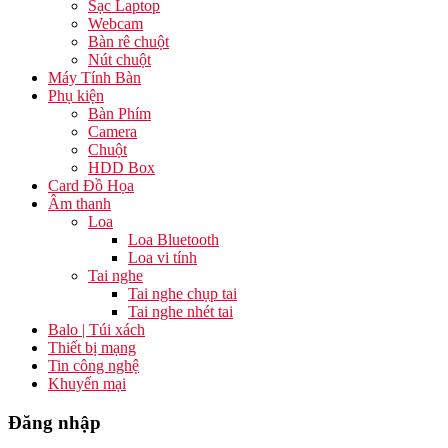
Sạc Laptop
Webcam
Bàn rê chuột
Nút chuột
Máy Tính Bàn
Phụ kiện
Bàn Phím
Camera
Chuột
HDD Box
Card Đồ Họa
Âm thanh
Loa
Loa Bluetooth
Loa vi tính
Tai nghe
Tai nghe chụp tai
Tai nghe nhét tai
Balo | Túi xách
Thiết bị mạng
Tin công nghệ
Khuyến mại
Đăng nhập