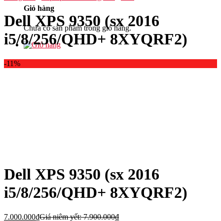
Giỏ hàng
Dell XPS 9350 (sx 2016
Chưa có sản phẩm trong giỏ hàng.
i5/8/256/QHD+ 8XYQRF2)
-11%
Dell XPS 9350 (sx 2016
i5/8/256/QHD+ 8XYQRF2)
7.000.000
₫
Giá niêm yết:
7.900.000
₫