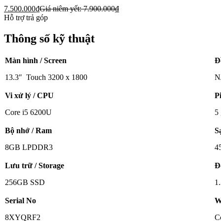
7.500.000
₫
Giá niêm yết:
7.900.000
₫
Hỗ trợ trả góp
Thông số kỹ thuật
Màn hình / Screen
Đ
13.3″ Touch 3200 x 1800
N
Vi xử lý / CPU
P
Core i5 6200U
5 
Bộ nhớ / Ram
S
8GB LPDDR3
4
Lưu trữ / Storage
Đ
256GB SSD
1
Serial No
W
8XYQRF2
C