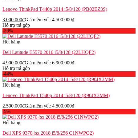
Lenovo ThinkPad T440p 2014 i5/8/120 (PB02EZ3S)
3.000.000
₫
Giá niêm yết:
4.500.000
₫
Hỗ trợ trả góp
-29%
Hết hàng
Dell Latitude E5570 2016 i5/8/128 (22LHQF2)
4.900.000
₫
Giá niêm yết:
6.900.000
₫
Hỗ trợ trả góp
-44%
Hết hàng
Lenovo ThinkPad T540p 2014 i5/8/120 (R90JX3MM)
2.500.000
₫
Giá niêm yết:
4.500.000
₫
-5%
Hết hàng
Dell XPS 9370 (sx 2018 i5/8/256 C1NWPQ2)