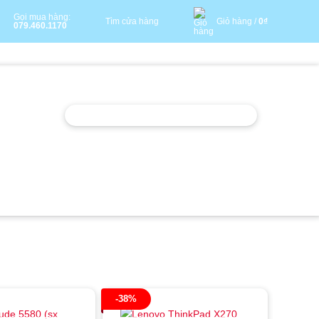
Gọi mua hàng:
Tìm cửa hàng
Giỏ hàng /
0
₫
079.460.1170
-38%