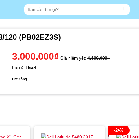
Tìm
kiếm:
8/120 (PB02EZ3S)
3.000.000
₫
Giá niêm yết:
4.500.000
₫
Lưu ý: Used.
Hết hàng
-24%