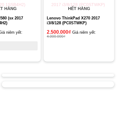
T HÀNG
HẾT HÀNG
5580 (sx 2017
Lenovo ThinkPad X270 2017
4H2)
i3/8/128 (PC0STWKP)
2.500.000
₫
Giá niêm yết:
Giá niêm yết:
4.000.000
₫