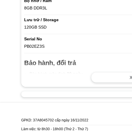
Bộ nhớ / Ram
8GB DDR3L
Lưu trữ / Storage
120GB SSD
Serial No
PB02EZ3S
Bảo hành, đổi trả
Bảo hành mặc định
30 ngày
X
Bảo trì vệ sinh miễn phí trọn đời máy
Dự kiến vận chuyển
Tặng kèm túi xách hoặc chuột không 
GPKD: 37A8045702 cấp ngày 16/11/2022
Miễn phí vận chuyển khi thanh toán tr
Làm việc: từ 8h30 - 18h00 (Thứ 2 - Thứ 7)