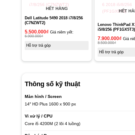
HẾT HÀNG
HẾT H
Dell Latitude 5490 2018 i7/8/256
(C7NZWT2)
Lenovo ThinkPad X
i5/8/256 (PF1GX5T3)
5.500.000
₫
Giá niêm yết:
6.900.000
₫
7.900.000
₫
Giá ni
8.500.000
₫
Hỗ trợ trả góp
Hỗ trợ trả góp
Thông số kỹ thuật
Màn hình / Screen
14″
HD Plus
1600 x 900 px
Vi xử lý / CPU
Core i5 4200M (2 lõi 4 luồng)