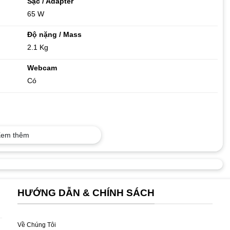
Sạc / Adapter
65 W
Độ nặng / Mass
2.1 Kg
Webcam
Có
em thêm
HƯỚNG DẪN & CHÍNH SÁCH
dây
ước
Về Chúng Tôi