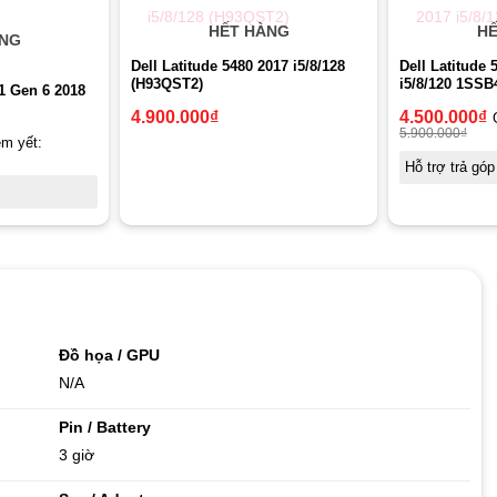
HẾT HÀNG
HẾ
ÀNG
Dell Latitude 5480 2017 i5/8/128
Dell Latitude 
(H93QST2)
i5/8/120 1SSB
1 Gen 6 2018
4.900.000
₫
4.500.000
₫
5.900.000
₫
êm yết:
Hỗ trợ trả góp
Đồ họa / GPU
N/A
Pin / Battery
3 giờ