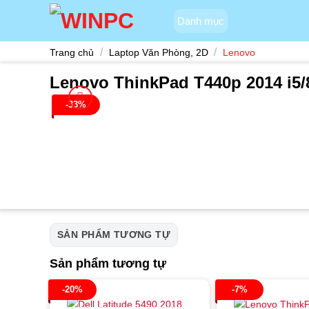
Skip
Danh mục
to
content
/
/
Trang chủ
Laptop Văn Phòng, 2D
Lenovo
Lenovo ThinkPad T440p 2014 i5/
-33%
SẢN PHẨM TƯƠNG TỰ
Sản phẩm tương tự
-20%
-7%