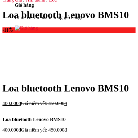
Giỏ hàng
Loa bluetooth Lenovo BMS10
Chưa có sản phẩm trong giỏ hàng.
-11%
Loa bluetooth Lenovo BMS10
400.000
₫
Giá niêm yết:
450.000
₫
Loa bluetooth Lenovo BMS10
400.000
₫
Giá niêm yết:
450.000
₫