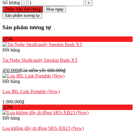
Loa
Số lượng
bluetooth
Thêm Vào Giỏ Hàng
Mua ngay
Lenovo
Sản phẩm tương tự
BMS10
số
Sản phẩm tương tự
lượng
-25%
Hết hàng
Tai Nghe Skullcandy Smokin Buds XT
450.000
₫
Giá niêm yết:
600.000
₫
Hết hàng
Loa JBL Link Portable (New)
1.900.000
₫
-25%
Hết hàng
Loa không dây di động SRS-XB23 (New)