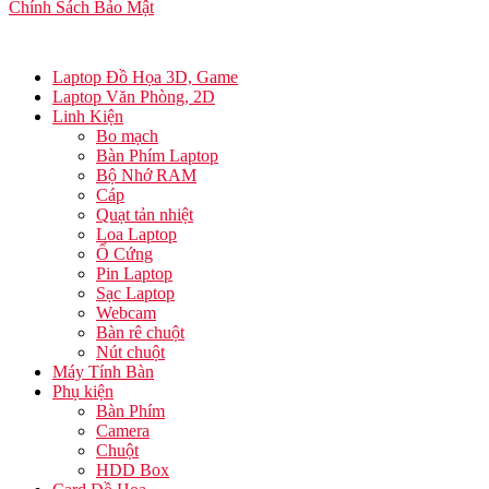
Chính Sách Bảo Mật
Laptop Đồ Họa 3D, Game
Laptop Văn Phòng, 2D
Linh Kiện
Bo mạch
Bàn Phím Laptop
Bộ Nhớ RAM
Cáp
Quạt tản nhiệt
Loa Laptop
Ổ Cứng
Pin Laptop
Sạc Laptop
Webcam
Bàn rê chuột
Nút chuột
Máy Tính Bàn
Phụ kiện
Bàn Phím
Camera
Chuột
HDD Box