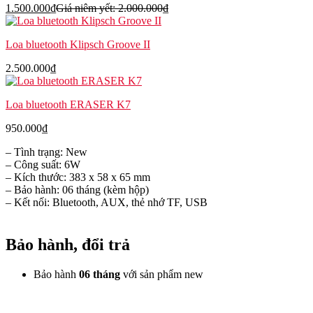
1.500.000
₫
Giá niêm yết:
2.000.000
₫
Loa bluetooth Klipsch Groove II
2.500.000
₫
Loa bluetooth ERASER K7
950.000
₫
– Tình trạng: New
– Công suất: 6W
– Kích thước: 383 x 58 x 65 mm
– Bảo hành: 06 tháng (kèm hộp)
– Kết nối: Bluetooth, AUX, thẻ nhớ TF, USB
Bảo hành, đổi trả
Bảo hành
06 tháng
với sản phẩm new