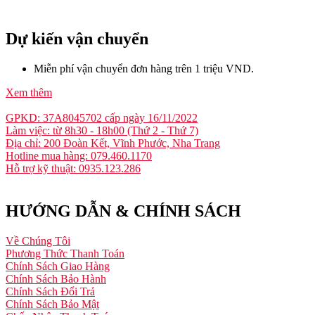
Dự kiến vận chuyển
Miễn phí vận chuyển đơn hàng trên 1 triệu VND.
Xem thêm
GPKD: 37A8045702 cấp ngày 16/11/2022
Làm việc: từ 8h30 - 18h00 (Thứ 2 - Thứ 7)
Địa chỉ: 200 Đoàn Kết, Vĩnh Phước, Nha Trang
Hotline mua hàng: 079.460.1170
Hỗ trợ kỹ thuật: 0935.123.286
HƯỚNG DẪN & CHÍNH SÁCH
Về Chúng Tôi
Phương Thức Thanh Toán
Chính Sách Giao Hàng
Chính Sách Bảo Hành
Chính Sách Đổi Trả
Chính Sách Bảo Mật