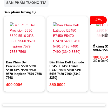
SẢN PHẨM TƯƠNG TỰ
Sản phẩm tương tự
-27%
HẾ
Ổ cứng S
NVMe 25
400.000
Giá niêm yế
Bàn Phím Dell
Bàn Phím Dell Latitude
Precision 5530 5520
E5450 E7450 E5470
5510 XPS 9550 9560
E7470 5480 5490 5491
9570 Inspiron 7579 7558
5495 7480 7490 (3340
7568
3350)
400.000
₫
350.000
₫