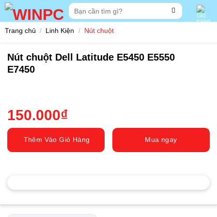
Skip
Tìm
to
kiếm:
content
Trang chủ
/
Linh Kiện
/
Nút chuột
Nút chuột Dell Latitude E5450 E5550
E7450
150.000
₫
Thêm Vào Giỏ Hàng
Mua ngay