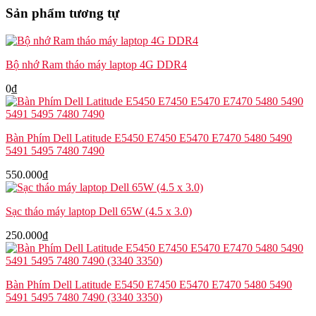
5440
Sản phẩm tương tự
5450
Precision
3480
3490
Bộ nhớ Ram tháo máy laptop 4G DDR4
số
lượng
0
₫
Bàn Phím Dell Latitude E5450 E7450 E5470 E7470 5480 5490
5491 5495 7480 7490
550.000
₫
Sạc tháo máy laptop Dell 65W (4.5 x 3.0)
250.000
₫
Bàn Phím Dell Latitude E5450 E7450 E5470 E7470 5480 5490
5491 5495 7480 7490 (3340 3350)