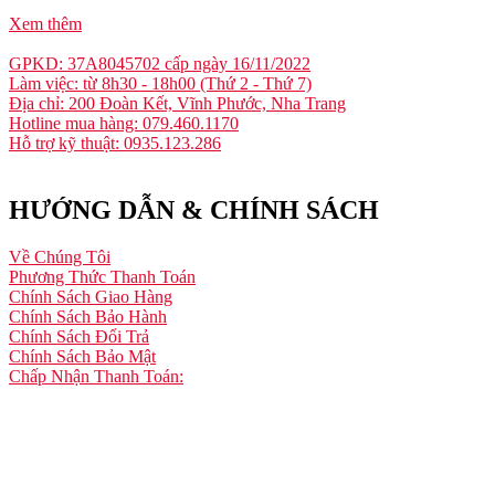
Xem thêm
GPKD: 37A8045702 cấp ngày 16/11/2022
Làm việc: từ 8h30 - 18h00 (Thứ 2 - Thứ 7)
Địa chỉ: 200 Đoàn Kết, Vĩnh Phước, Nha Trang
Hotline mua hàng: 079.460.1170
Hỗ trợ kỹ thuật: 0935.123.286
HƯỚNG DẪN & CHÍNH SÁCH
Về Chúng Tôi
Phương Thức Thanh Toán
Chính Sách Giao Hàng
Chính Sách Bảo Hành
Chính Sách Đổi Trả
Chính Sách Bảo Mật
Chấp Nhận Thanh Toán: