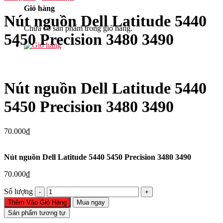
Giỏ hàng
Nút nguồn Dell Latitude 5440
Chưa có sản phẩm trong giỏ hàng.
5450 Precision 3480 3490
Nút nguồn Dell Latitude 5440
5450 Precision 3480 3490
70.000
₫
Nút nguồn Dell Latitude 5440 5450 Precision 3480 3490
70.000
₫
Nút
Số lượng
nguồn
Thêm Vào Giỏ Hàng
Mua ngay
Dell
Sản phẩm tương tự
Latitude