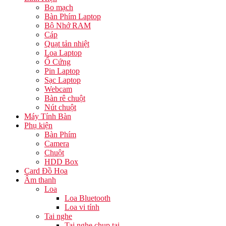
Bo mạch
Bàn Phím Laptop
Bộ Nhớ RAM
Cáp
Quạt tản nhiệt
Loa Laptop
Ổ Cứng
Pin Laptop
Sạc Laptop
Webcam
Bàn rê chuột
Nút chuột
Máy Tính Bàn
Phụ kiện
Bàn Phím
Camera
Chuột
HDD Box
Card Đồ Họa
Âm thanh
Loa
Loa Bluetooth
Loa vi tính
Tai nghe
Tai nghe chụp tai