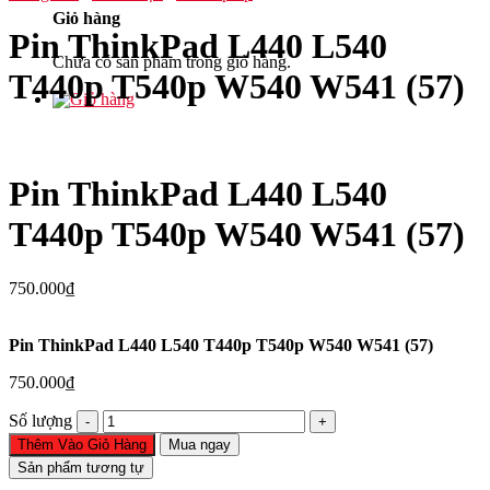
Giỏ hàng
Pin ThinkPad L440 L540
Chưa có sản phẩm trong giỏ hàng.
T440p T540p W540 W541 (57)
Pin ThinkPad L440 L540
T440p T540p W540 W541 (57)
750.000
₫
Pin ThinkPad L440 L540 T440p T540p W540 W541 (57)
750.000
₫
Pin
Số lượng
ThinkPad
Thêm Vào Giỏ Hàng
Mua ngay
L440
Sản phẩm tương tự
L540