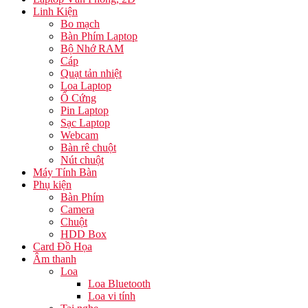
Linh Kiện
Bo mạch
Bàn Phím Laptop
Bộ Nhớ RAM
Cáp
Quạt tản nhiệt
Loa Laptop
Ổ Cứng
Pin Laptop
Sạc Laptop
Webcam
Bàn rê chuột
Nút chuột
Máy Tính Bàn
Phụ kiện
Bàn Phím
Camera
Chuột
HDD Box
Card Đồ Họa
Âm thanh
Loa
Loa Bluetooth
Loa vi tính