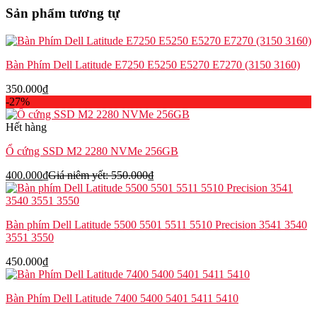
T440p
Sản phẩm tương tự
T540p
W540
W541
(57)
Bàn Phím Dell Latitude E7250 E5250 E5270 E7270 (3150 3160)
số
lượng
350.000
₫
-27%
Hết hàng
Ổ cứng SSD M2 2280 NVMe 256GB
400.000
₫
Giá niêm yết:
550.000
₫
Bàn phím Dell Latitude 5500 5501 5511 5510 Precision 3541 3540
3551 3550
450.000
₫
Bàn Phím Dell Latitude 7400 5400 5401 5411 5410