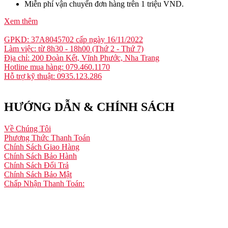
Miễn phí vận chuyển đơn hàng trên 1 triệu VND.
Xem thêm
GPKD: 37A8045702 cấp ngày 16/11/2022
Làm việc: từ 8h30 - 18h00 (Thứ 2 - Thứ 7)
Địa chỉ: 200 Đoàn Kết, Vĩnh Phước, Nha Trang
Hotline mua hàng: 079.460.1170
Hỗ trợ kỹ thuật: 0935.123.286
HƯỚNG DẪN & CHÍNH SÁCH
Về Chúng Tôi
Phương Thức Thanh Toán
Chính Sách Giao Hàng
Chính Sách Bảo Hành
Chính Sách Đổi Trả
Chính Sách Bảo Mật
Chấp Nhận Thanh Toán: