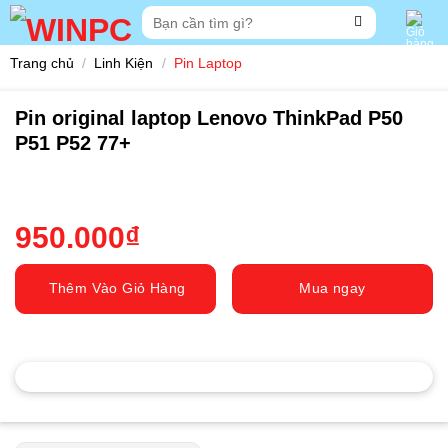
Skip
Tìm
to
kiếm:
content
Trang chủ
/
Linh Kiện
/
Pin Laptop
Pin original laptop Lenovo ThinkPad P50
P51 P52 77+
950.000
₫
Thêm Vào Giỏ Hàng
Mua ngay