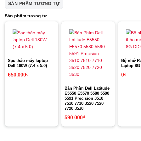
SẢN PHẨM TƯƠNG TỰ
Sản phẩm tương tự
Sạc tháo máy laptop
Bộ nhớ R
Dell 180W (7.4 x 5.0)
laptop 8G
650.000
₫
0
₫
Bàn Phím Dell Latitude
E5550 E5570 5580 5590
5591 Precision 3510
7510 7710 3520 7520
7720 3530
590.000
₫