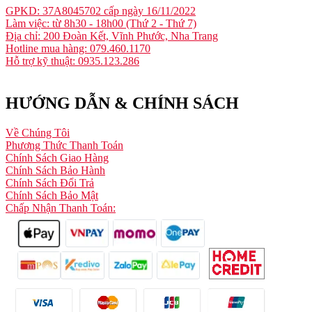
GPKD: 37A8045702 cấp ngày 16/11/2022
Làm việc: từ 8h30 - 18h00 (Thứ 2 - Thứ 7)
Địa chỉ: 200 Đoàn Kết, Vĩnh Phước, Nha Trang
Hotline mua hàng: 079.460.1170
Hỗ trợ kỹ thuật: 0935.123.286
HƯỚNG DẪN & CHÍNH SÁCH
Về Chúng Tôi
Phương Thức Thanh Toán
Chính Sách Giao Hàng
Chính Sách Bảo Hành
Chính Sách Đổi Trả
Chính Sách Bảo Mật
Chấp Nhận Thanh Toán: