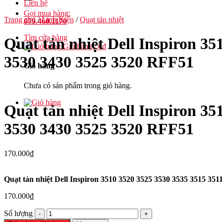
Liên hệ
Gọi mua hàng:
Trang chủ
/
Linh Kiện
/
Quạt tản nhiệt
079.460.1170
Tìm cửa hàng
Quạt tản nhiệt Dell Inspiron 35
Giỏ hàng /
0
₫
3530 3430 3525 3520 RFF51
Giỏ hàng
Chưa có sản phẩm trong giỏ hàng.
Quạt tản nhiệt Dell Inspiron 35
3530 3430 3525 3520 RFF51
170.000
₫
Quạt tản nhiệt Dell Inspiron 3510 3520 3525 3530 3535 3515 35
170.000
₫
Quạt
Số lượng
tản