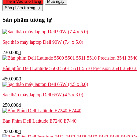
Thêm Vào Giỏ Hàng
Mua ngay
nhiệt
Sản phẩm tương tự
Dell
Inspiron
Sản phẩm tương tự
3510
3520
3525
3530
Sạc tháo máy laptop Dell 90W (7.4 x 5.0)
3535
3515
230.000
₫
3511
Vostro
3510
Bàn phím Dell Latitude 5500 5501 5511 5510 Precision 3541 3540 
3515
3420
450.000
₫
3530
3430
3525
Sạc tháo máy laptop Dell 65W (4.5 x 3.0)
3520
RFF51
250.000
₫
số
lượng
Bàn Phím Dell Latitude E7240 E7440
200.000
₫