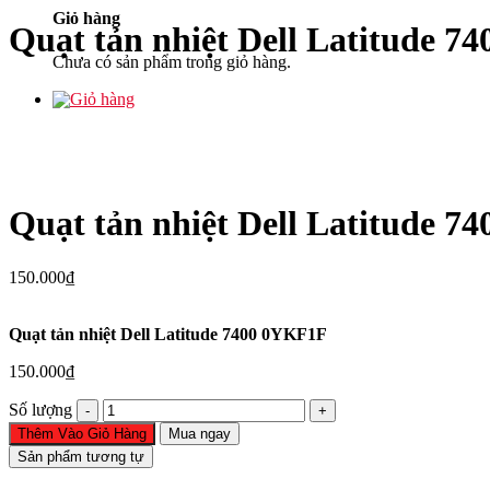
Giỏ hàng
Quạt tản nhiệt Dell Latitude 
Chưa có sản phẩm trong giỏ hàng.
Quạt tản nhiệt Dell Latitude 
150.000
₫
Quạt tản nhiệt Dell Latitude 7400 0YKF1F
150.000
₫
Quạt
Số lượng
tản
Thêm Vào Giỏ Hàng
Mua ngay
nhiệt
Sản phẩm tương tự
Dell
Latitude