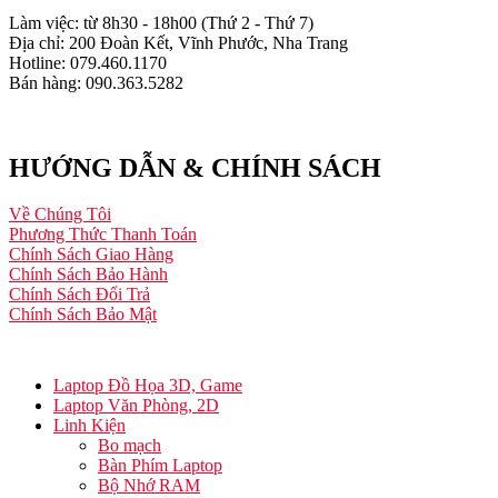
Làm việc: từ 8h30 - 18h00 (Thứ 2 - Thứ 7)
Địa chỉ: 200 Đoàn Kết, Vĩnh Phước, Nha Trang
Hotline: 079.460.1170
Bán hàng: 090.363.5282
HƯỚNG DẪN & CHÍNH SÁCH
Về Chúng Tôi
Phương Thức Thanh Toán
Chính Sách Giao Hàng
Chính Sách Bảo Hành
Chính Sách Đổi Trả
Chính Sách Bảo Mật
Laptop Đồ Họa 3D, Game
Laptop Văn Phòng, 2D
Linh Kiện
Bo mạch
Bàn Phím Laptop
Bộ Nhớ RAM