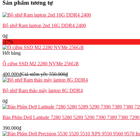
Sản phẩm tương tự
7400
0YKF1F
số
lượng
Bộ nhớ Ram laptop 2nd 16G DDR4 2400
0
₫
-27%
Hết hàng
Ổ cứng SSD M2 2280 NVMe 256GB
400.000
₫
Giá niêm yết:
550.000
₫
Bộ nhớ Ram tháo máy laptop 8G DDR4
0
₫
Bàn Phím Dell Latitude 7280 5280 5289 5290 7390 7389 7380 7290
390.000
₫