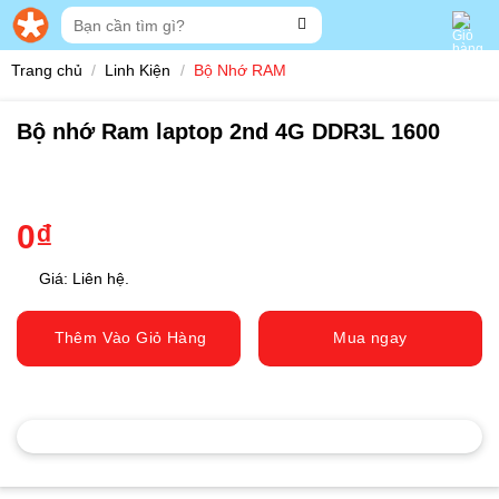
Skip
Tìm
to
kiếm:
content
Trang chủ
/
Linh Kiện
/
Bộ Nhớ RAM
Bộ nhớ Ram laptop 2nd 4G DDR3L 1600
0
₫
Giá: Liên hệ.
Thêm Vào Giỏ Hàng
Mua ngay