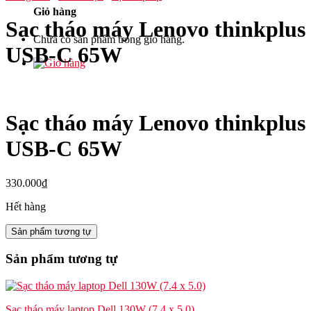
Giỏ hàng
Sạc tháo máy Lenovo thinkplus
Chưa có sản phẩm trong giỏ hàng.
USB-C 65W
Sạc tháo máy Lenovo thinkplus
USB-C 65W
330.000
₫
Hết hàng
Sản phẩm tương tự
Sản phẩm tương tự
Sạc tháo máy laptop Dell 130W (7.4 x 5.0)