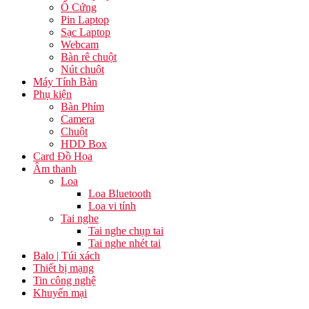
Ổ Cứng
Pin Laptop
Sạc Laptop
Webcam
Bàn rê chuột
Nút chuột
Máy Tính Bàn
Phụ kiện
Bàn Phím
Camera
Chuột
HDD Box
Card Đồ Họa
Âm thanh
Loa
Loa Bluetooth
Loa vi tính
Tai nghe
Tai nghe chụp tai
Tai nghe nhét tai
Balo | Túi xách
Thiết bị mạng
Tin công nghệ
Khuyến mại