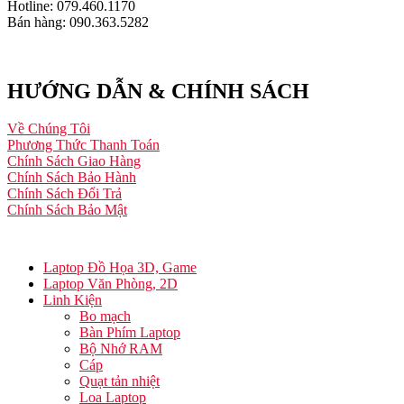
Hotline: 079.460.1170
Bán hàng: 090.363.5282
HƯỚNG DẪN & CHÍNH SÁCH
Về Chúng Tôi
Phương Thức Thanh Toán
Chính Sách Giao Hàng
Chính Sách Bảo Hành
Chính Sách Đổi Trả
Chính Sách Bảo Mật
Laptop Đồ Họa 3D, Game
Laptop Văn Phòng, 2D
Linh Kiện
Bo mạch
Bàn Phím Laptop
Bộ Nhớ RAM
Cáp
Quạt tản nhiệt
Loa Laptop