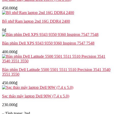
450.000
₫
Bộ nhớ Ram laptop 2nd 16G DDR4 2400
0
₫
Bàn phím Dell XPS 9343 9350 9360 Inspiron 7547 7548
400.000
₫
Bàn phím Dell Latitude 5500 5501 5511 5510 Precision 3541 3540
3551 3550
450.000
₫
Sạc tháo máy laptop Dell 90W (7.4 x 5.0)
230.000
₫
– Tình trạng: 2nd