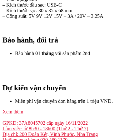
– Kích thước đầu sạc: USB-C
– Kích thước sạc: 30 x 35 x 68 mm
– Công suất: 5V 9V 12V 15V – 3A / 20V – 3.25A
Bảo hành, đổi trả
Bảo hành
01 tháng
với sản phẩm 2nd
Dự kiến vận chuyển
Miễn phí vận chuyển đơn hàng trên 1 triệu VND.
Xem thêm
GPKD: 37A8045702 cấp ngày 16/11/2022
Làm việc: từ 8h30 - 18h00 (Thứ 2 - Thứ 7)
Địa chỉ: 200 Đoàn Kết, Vĩnh Phước, Nha Trang
Hotline mua hàng: 079.460.1170