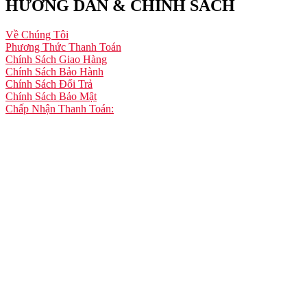
HƯỚNG DẪN & CHÍNH SÁCH
Về Chúng Tôi
Phương Thức Thanh Toán
Chính Sách Giao Hàng
Chính Sách Bảo Hành
Chính Sách Đổi Trả
Chính Sách Bảo Mật
Chấp Nhận Thanh Toán: