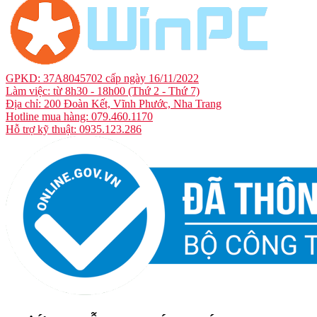
GPKD: 37A8045702 cấp ngày 16/11/2022
Làm việc: từ 8h30 - 18h00 (Thứ 2 - Thứ 7)
Địa chỉ: 200 Đoàn Kết, Vĩnh Phước, Nha Trang
Hotline mua hàng: 079.460.1170
Hỗ trợ kỹ thuật: 0935.123.286