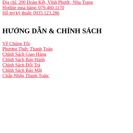
Địa chỉ: 200 Đoàn Kết, Vĩnh Phước, Nha Trang
Hotline mua hàng: 079.460.1170
Hỗ trợ kỹ thuật: 0935.123.286
HƯỚNG DẪN & CHÍNH SÁCH
Về Chúng Tôi
Phương Thức Thanh Toán
Chính Sách Giao Hàng
Chính Sách Bảo Hành
Chính Sách Đổi Trả
Chính Sách Bảo Mật
Chấp Nhận Thanh Toán: