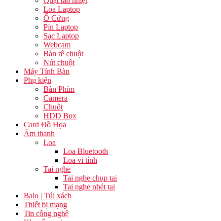
Quạt tản nhiệt
Loa Laptop
Ổ Cứng
Pin Laptop
Sạc Laptop
Webcam
Bàn rê chuột
Nút chuột
Máy Tính Bàn
Phụ kiện
Bàn Phím
Camera
Chuột
HDD Box
Card Đồ Họa
Âm thanh
Loa
Loa Bluetooth
Loa vi tính
Tai nghe
Tai nghe chụp tai
Tai nghe nhét tai
Balo | Túi xách
Thiết bị mạng
Tin công nghệ