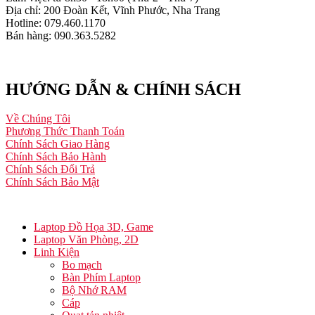
Địa chỉ: 200 Đoàn Kết, Vĩnh Phước, Nha Trang
Hotline: 079.460.1170
Bán hàng: 090.363.5282
HƯỚNG DẪN & CHÍNH SÁCH
Về Chúng Tôi
Phương Thức Thanh Toán
Chính Sách Giao Hàng
Chính Sách Bảo Hành
Chính Sách Đổi Trả
Chính Sách Bảo Mật
Laptop Đồ Họa 3D, Game
Laptop Văn Phòng, 2D
Linh Kiện
Bo mạch
Bàn Phím Laptop
Bộ Nhớ RAM
Cáp