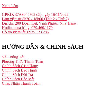
Xem thêm
GPKD: 37A8045702 cấp ngày 16/11/2022
Làm việc: từ 8h30 - 18h00 (Thứ 2 - Thứ 7)
Địa chỉ: 200 Đoàn Kết, Vĩnh Phước, Nha Trang
Hotline mua hàng: 079.460.1170
Hỗ trợ kỹ thuật: 0935.123.286
HƯỚNG DẪN & CHÍNH SÁCH
Về Chúng Tôi
Phương Thức Thanh Toán
Chính Sách Giao Hàng
Chính Sách Bảo Hành
Chính Sách Đổi Trả
Chính Sách Bảo Mật
Chấp Nhận Thanh Toán: