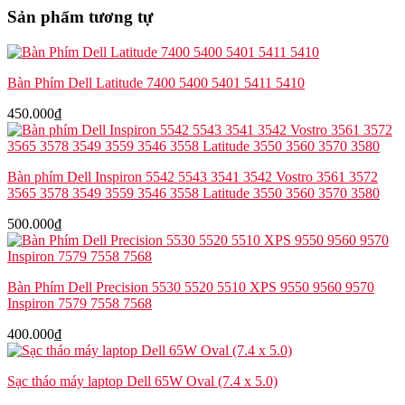
Dell
Sản phẩm tương tự
Inspiron
5547
5548
5542
Bàn Phím Dell Latitude 7400 5400 5401 5411 5410
5543
5545
450.000
₫
P39F
số
lượng
Bàn phím Dell Inspiron 5542 5543 3541 3542 Vostro 3561 3572
3565 3578 3549 3559 3546 3558 Latitude 3550 3560 3570 3580
500.000
₫
Bàn Phím Dell Precision 5530 5520 5510 XPS 9550 9560 9570
Inspiron 7579 7558 7568
400.000
₫
Sạc tháo máy laptop Dell 65W Oval (7.4 x 5.0)