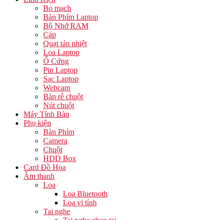
Bo mạch
Bàn Phím Laptop
Bộ Nhớ RAM
Cáp
Quạt tản nhiệt
Loa Laptop
Ổ Cứng
Pin Laptop
Sạc Laptop
Webcam
Bàn rê chuột
Nút chuột
Máy Tính Bàn
Phụ kiện
Bàn Phím
Camera
Chuột
HDD Box
Card Đồ Họa
Âm thanh
Loa
Loa Bluetooth
Loa vi tính
Tai nghe