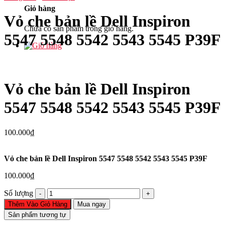
Giỏ hàng
Vỏ che bản lề Dell Inspiron
Chưa có sản phẩm trong giỏ hàng.
5547 5548 5542 5543 5545 P39F
Vỏ che bản lề Dell Inspiron
5547 5548 5542 5543 5545 P39F
100.000
₫
Vỏ che bản lề Dell Inspiron 5547 5548 5542 5543 5545 P39F
100.000
₫
Vỏ
Số lượng
che
Thêm Vào Giỏ Hàng
Mua ngay
bản
Sản phẩm tương tự
lề