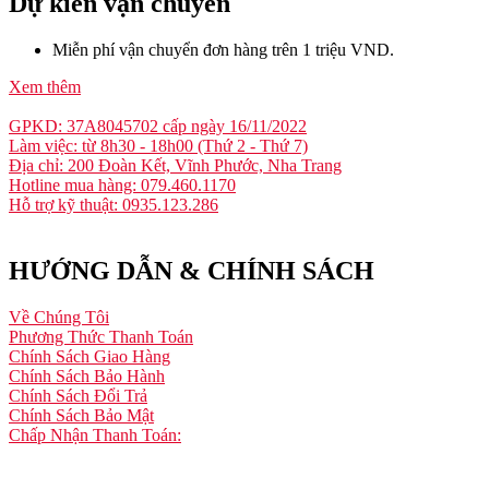
Dự kiến vận chuyển
Miễn phí vận chuyển đơn hàng trên 1 triệu VND.
Xem thêm
GPKD: 37A8045702 cấp ngày 16/11/2022
Làm việc: từ 8h30 - 18h00 (Thứ 2 - Thứ 7)
Địa chỉ: 200 Đoàn Kết, Vĩnh Phước, Nha Trang
Hotline mua hàng: 079.460.1170
Hỗ trợ kỹ thuật: 0935.123.286
HƯỚNG DẪN & CHÍNH SÁCH
Về Chúng Tôi
Phương Thức Thanh Toán
Chính Sách Giao Hàng
Chính Sách Bảo Hành
Chính Sách Đổi Trả
Chính Sách Bảo Mật
Chấp Nhận Thanh Toán: