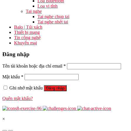
Loa Bluetooth
Loa vi tính
Tai nghe
Tai nghe chụp tai
Tai nghe nhét tai
Balo | Túi xách
Thiết bị mạng
Tin công nghệ
Khuyến mại
Đăng nhập
Tên tài khoản hoặc địa chỉ email
*
Mật khẩu
*
Ghi nhớ mật khẩu
Đăng nhập
Quên mật khẩu?
×