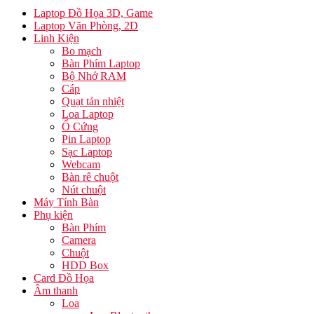
Laptop Đồ Họa 3D, Game
Laptop Văn Phòng, 2D
Linh Kiện
Bo mạch
Bàn Phím Laptop
Bộ Nhớ RAM
Cáp
Quạt tản nhiệt
Loa Laptop
Ổ Cứng
Pin Laptop
Sạc Laptop
Webcam
Bàn rê chuột
Nút chuột
Máy Tính Bàn
Phụ kiện
Bàn Phím
Camera
Chuột
HDD Box
Card Đồ Họa
Âm thanh
Loa