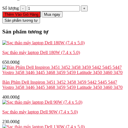
Bản
Số lượng
lề
Thêm Vào Giỏ Hàng
Mua ngay
Dell
Sản phẩm tương tự
Latitude
5500
Sản phẩm tương tự
5501
5510
5511
Precision
Sạc tháo máy laptop Dell 180W (7.4 x 5.0)
3540
3541
650.000
₫
3550
3551
số
lượng
Bàn Phím Dell Inspiron 3451 3452 3458 3459 5442 5445 5447
Vostro 3458 3446 3445 3468 3459 5459 Latitude 3450 3460 3470
400.000
₫
Sạc tháo máy laptop Dell 90W (7.4 x 5.0)
230.000
₫