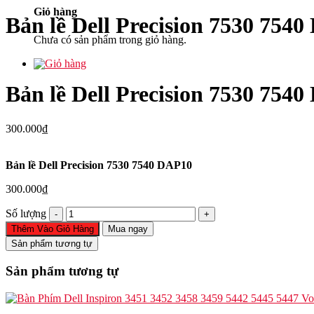
Giỏ hàng
Bản lề Dell Precision 7530 754
Chưa có sản phẩm trong giỏ hàng.
Bản lề Dell Precision 7530 754
300.000
₫
Bản lề Dell Precision 7530 7540 DAP10
300.000
₫
Bản
Số lượng
lề
Thêm Vào Giỏ Hàng
Mua ngay
Dell
Sản phẩm tương tự
Precision
7530
Sản phẩm tương tự
7540
DAP10
số
lượng