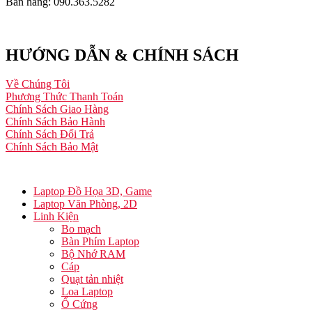
Bán hàng: 090.363.5282
HƯỚNG DẪN & CHÍNH SÁCH
Về Chúng Tôi
Phương Thức Thanh Toán
Chính Sách Giao Hàng
Chính Sách Bảo Hành
Chính Sách Đổi Trả
Chính Sách Bảo Mật
Laptop Đồ Họa 3D, Game
Laptop Văn Phòng, 2D
Linh Kiện
Bo mạch
Bàn Phím Laptop
Bộ Nhớ RAM
Cáp
Quạt tản nhiệt
Loa Laptop
Ổ Cứng