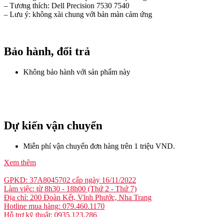
– Tương thích: Dell Precision 7530 7540
– Lưu ý: không xài chung với bản màn cảm ứng
Bảo hành, đổi trả
Không bảo hành với sản phẩm này
Dự kiến vận chuyển
Miễn phí vận chuyển đơn hàng trên 1 triệu VND.
Xem thêm
GPKD: 37A8045702 cấp ngày 16/11/2022
Làm việc: từ 8h30 - 18h00 (Thứ 2 - Thứ 7)
Địa chỉ: 200 Đoàn Kết, Vĩnh Phước, Nha Trang
Hotline mua hàng: 079.460.1170
Hỗ trợ kỹ thuật: 0935.123.286