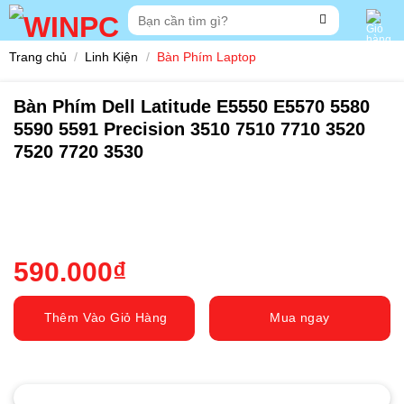
Skip
Tìm
to
kiếm:
content
Trang chủ
/
Linh Kiện
/
Bàn Phím Laptop
Bàn Phím Dell Latitude E5550 E5570 5580
5590 5591 Precision 3510 7510 7710 3520
7520 7720 3530
590.000
₫
Thêm Vào Giỏ Hàng
Mua ngay