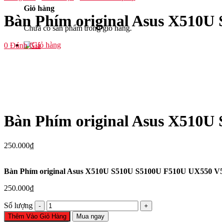
Giỏ hàng
Bàn Phím original Asus X510
Chưa có sản phẩm trong giỏ hàng.
0
Đánh Giá
Bàn Phím original Asus X510
250.000
₫
Bàn Phím original Asus X510U S510U S5100U F510U UX550 
250.000
₫
Bàn
Số lượng
Phím
Thêm Vào Giỏ Hàng
Mua ngay