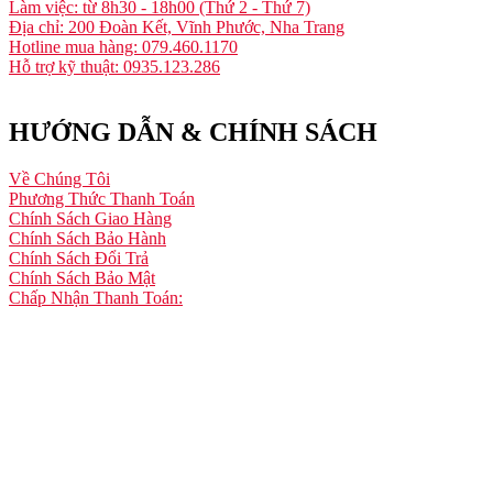
Làm việc: từ 8h30 - 18h00 (Thứ 2 - Thứ 7)
Địa chỉ: 200 Đoàn Kết, Vĩnh Phước, Nha Trang
Hotline mua hàng: 079.460.1170
Hỗ trợ kỹ thuật: 0935.123.286
HƯỚNG DẪN & CHÍNH SÁCH
Về Chúng Tôi
Phương Thức Thanh Toán
Chính Sách Giao Hàng
Chính Sách Bảo Hành
Chính Sách Đổi Trả
Chính Sách Bảo Mật
Chấp Nhận Thanh Toán: