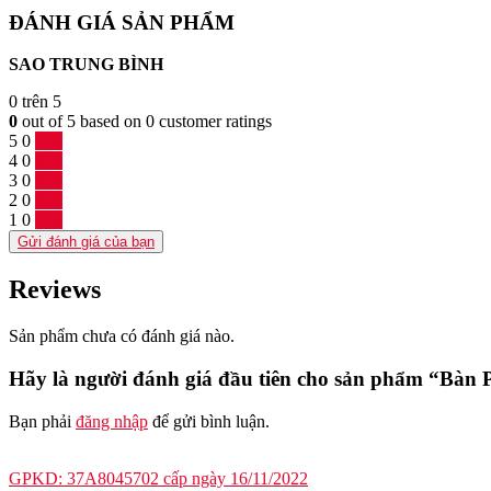
ĐÁNH GIÁ SẢN PHẨM
SAO TRUNG BÌNH
0
trên 5
0
out of
5
based on
0
customer ratings
5
0
0 %
4
0
0 %
3
0
0 %
2
0
0 %
1
0
0 %
Gửi đánh giá của bạn
Reviews
Sản phẩm chưa có đánh giá nào.
Hãy là người đánh giá đầu tiên cho sản phẩm “B
Bạn phải
đăng nhập
để gửi bình luận.
GPKD: 37A8045702 cấp ngày 16/11/2022