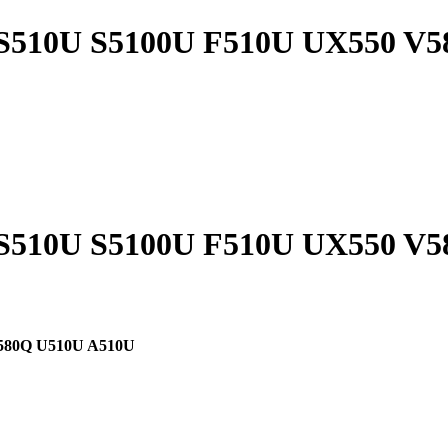
U S510U S5100U F510U UX550 V
U S510U S5100U F510U UX550 V
V580Q U510U A510U