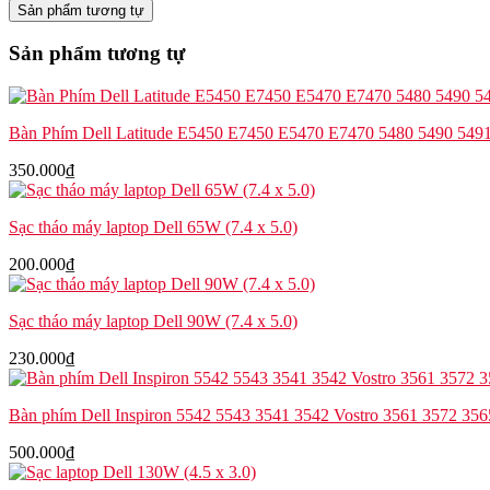
original
Sản phẩm tương tự
Asus
X510U
Sản phẩm tương tự
S510U
S5100U
F510U
UX550
Bàn Phím Dell Latitude E5450 E7450 E5470 E7470 5480 5490 5491
V580Q
U510U
350.000
₫
A510U
số
lượng
Sạc tháo máy laptop Dell 65W (7.4 x 5.0)
200.000
₫
Sạc tháo máy laptop Dell 90W (7.4 x 5.0)
230.000
₫
Bàn phím Dell Inspiron 5542 5543 3541 3542 Vostro 3561 3572 35
500.000
₫