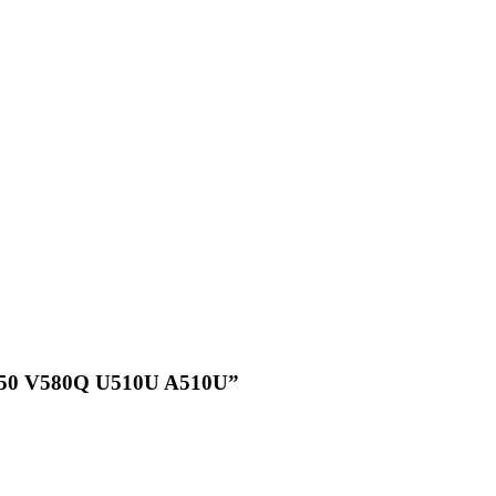
X550 V580Q U510U A510U”