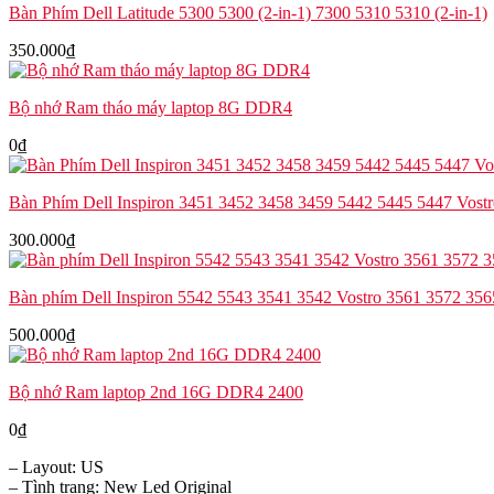
Bàn Phím Dell Latitude 5300 5300 (2-in-1) 7300 5310 5310 (2-in-1)
lượng
350.000
₫
Bộ nhớ Ram tháo máy laptop 8G DDR4
0
₫
Bàn Phím Dell Inspiron 3451 3452 3458 3459 5442 5445 5447 Vost
300.000
₫
Bàn phím Dell Inspiron 5542 5543 3541 3542 Vostro 3561 3572 35
500.000
₫
Bộ nhớ Ram laptop 2nd 16G DDR4 2400
0
₫
– Layout: US
– Tình trạng: New Led Original