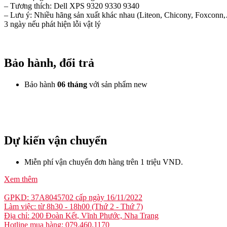
– Tương thích: Dell XPS 9320 9330 9340
– Lưu ý: Nhiều hãng sản xuất khác nhau (Liteon, Chicony, Foxconn,…
3 ngày nếu phát hiện lỗi vật lý
Bảo hành, đổi trả
Bảo hành
06 tháng
với sản phẩm new
Dự kiến vận chuyển
Miễn phí vận chuyển đơn hàng trên 1 triệu VND.
Xem thêm
GPKD: 37A8045702 cấp ngày 16/11/2022
Làm việc: từ 8h30 - 18h00 (Thứ 2 - Thứ 7)
Địa chỉ: 200 Đoàn Kết, Vĩnh Phước, Nha Trang
Hotline mua hàng: 079.460.1170