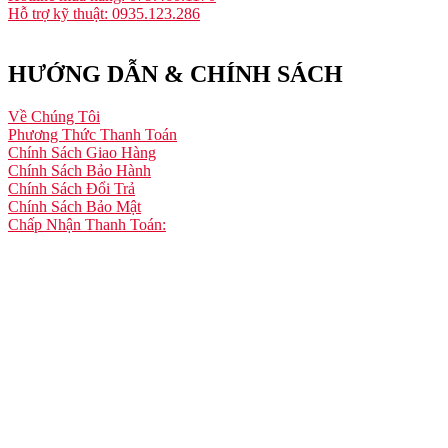
Hỗ trợ kỹ thuật: 0935.123.286
HƯỚNG DẪN & CHÍNH SÁCH
Về Chúng Tôi
Phương Thức Thanh Toán
Chính Sách Giao Hàng
Chính Sách Bảo Hành
Chính Sách Đổi Trả
Chính Sách Bảo Mật
Chấp Nhận Thanh Toán: