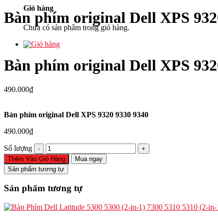
Giỏ hàng
Bàn phím original Dell XPS 932
Chưa có sản phẩm trong giỏ hàng.
Bàn phím original Dell XPS 932
490.000
₫
Bàn phím original Dell XPS 9320 9330 9340
490.000
₫
Bàn
Số lượng
phím
Thêm Vào Giỏ Hàng
Mua ngay
original
Sản phẩm tương tự
Dell
XPS
Sản phẩm tương tự
9320
9330
9340
số