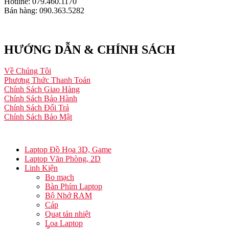
Hotline: 079.460.1170
Bán hàng: 090.363.5282
HƯỚNG DẪN & CHÍNH SÁCH
Về Chúng Tôi
Phương Thức Thanh Toán
Chính Sách Giao Hàng
Chính Sách Bảo Hành
Chính Sách Đổi Trả
Chính Sách Bảo Mật
Laptop Đồ Họa 3D, Game
Laptop Văn Phòng, 2D
Linh Kiện
Bo mạch
Bàn Phím Laptop
Bộ Nhớ RAM
Cáp
Quạt tản nhiệt
Loa Laptop