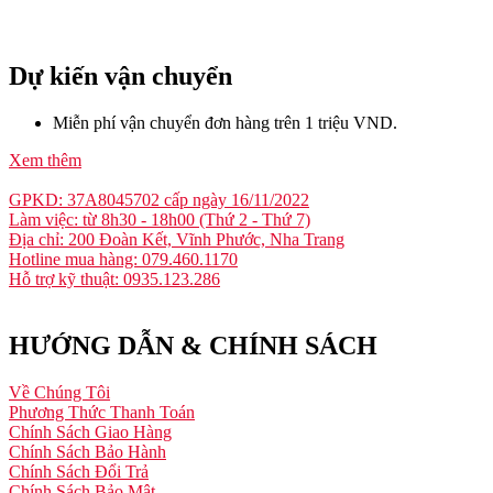
Dự kiến vận chuyển
Miễn phí vận chuyển đơn hàng trên 1 triệu VND.
Xem thêm
GPKD: 37A8045702 cấp ngày 16/11/2022
Làm việc: từ 8h30 - 18h00 (Thứ 2 - Thứ 7)
Địa chỉ: 200 Đoàn Kết, Vĩnh Phước, Nha Trang
Hotline mua hàng: 079.460.1170
Hỗ trợ kỹ thuật: 0935.123.286
HƯỚNG DẪN & CHÍNH SÁCH
Về Chúng Tôi
Phương Thức Thanh Toán
Chính Sách Giao Hàng
Chính Sách Bảo Hành
Chính Sách Đổi Trả
Chính Sách Bảo Mật