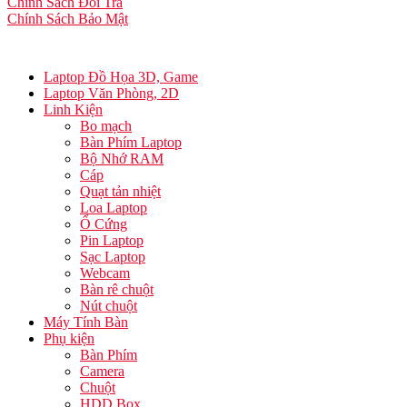
Chính Sách Đổi Trả
Chính Sách Bảo Mật
Laptop Đồ Họa 3D, Game
Laptop Văn Phòng, 2D
Linh Kiện
Bo mạch
Bàn Phím Laptop
Bộ Nhớ RAM
Cáp
Quạt tản nhiệt
Loa Laptop
Ổ Cứng
Pin Laptop
Sạc Laptop
Webcam
Bàn rê chuột
Nút chuột
Máy Tính Bàn
Phụ kiện
Bàn Phím
Camera
Chuột
HDD Box