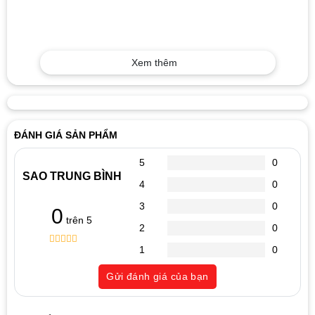
Xem thêm
ĐÁNH GIÁ SẢN PHẨM
5
0
SAO TRUNG BÌNH
4
0
3
0
0
trên 5
2
0
1
0
0
5
0
out
Gửi đánh giá của bạn
of
based
on
customer