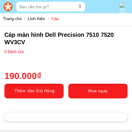
Skip
Tìm
to
kiếm:
content
Trang chủ
/
Linh Kiện
/
Cáp
Cáp màn hình Dell Precision 7510 7520
WV3CV
0
Đánh Giá
190.000
₫
Thêm Vào Giỏ Hàng
Mua ngay