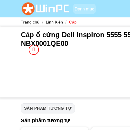
Skip
Danh mục
to
content
/
/
Trang chủ
Linh Kiện
Cáp
Cáp ổ cứng Dell Inspiron 5555 5
NBX0001QE00
SẢN PHẨM TƯƠNG TỰ
Sản phẩm tương tự