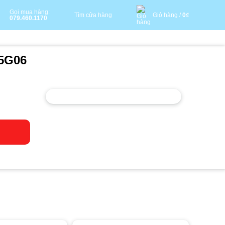
Gọi mua hàng:
Tìm cửa hàng
Giỏ hàng /
0
₫
079.460.1170
H5G06