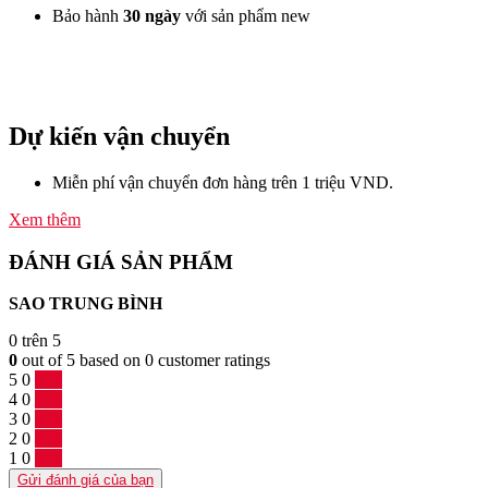
Bảo hành
30 ngày
với sản phẩm new
Dự kiến vận chuyển
Miễn phí vận chuyển đơn hàng trên 1 triệu VND.
Xem thêm
ĐÁNH GIÁ SẢN PHẨM
SAO TRUNG BÌNH
0
trên 5
0
out of
5
based on
0
customer ratings
5
0
0 %
4
0
0 %
3
0
0 %
2
0
0 %
1
0
0 %
Gửi đánh giá của bạn