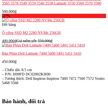
3565 3578 3549 3559 3546 3558 Latitude 3550 3560 3570 3580
500.000
₫
-27%
Hết hàng
Ổ cứng SSD M2 2280 NVMe 256GB
400.000
₫
Giá niêm yết:
550.000
₫
Bàn Phím Dell Latitude 7400 5400 5401 5411 5410
450.000
₫
– Chiều dài: 8.5 cm
– P/N: H09FD DC02002KH00
– Tương thích: Dell Inspiron Inspiron 7460 7472 7560 7572 Vostro
5468 5568
Bảo hành, đổi trả