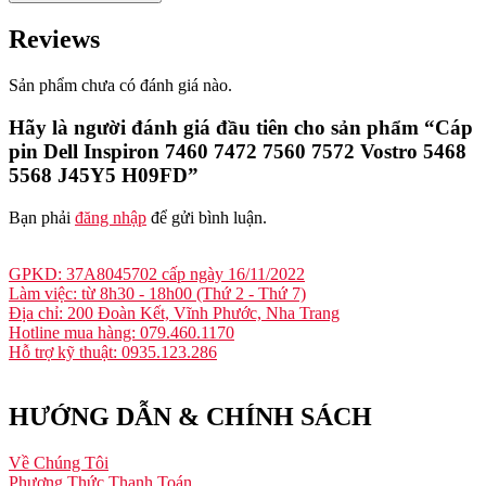
Reviews
Sản phẩm chưa có đánh giá nào.
Hãy là người đánh giá đầu tiên cho sản phẩm “Cáp
pin Dell Inspiron 7460 7472 7560 7572 Vostro 5468
5568 J45Y5 H09FD”
Bạn phải
đăng nhập
để gửi bình luận.
GPKD: 37A8045702 cấp ngày 16/11/2022
Làm việc: từ 8h30 - 18h00 (Thứ 2 - Thứ 7)
Địa chỉ: 200 Đoàn Kết, Vĩnh Phước, Nha Trang
Hotline mua hàng: 079.460.1170
Hỗ trợ kỹ thuật: 0935.123.286
HƯỚNG DẪN & CHÍNH SÁCH
Về Chúng Tôi
Phương Thức Thanh Toán