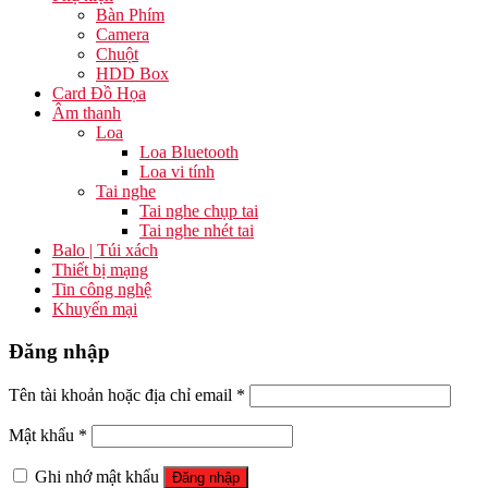
Bàn Phím
Camera
Chuột
HDD Box
Card Đồ Họa
Âm thanh
Loa
Loa Bluetooth
Loa vi tính
Tai nghe
Tai nghe chụp tai
Tai nghe nhét tai
Balo | Túi xách
Thiết bị mạng
Tin công nghệ
Khuyến mại
Đăng nhập
Tên tài khoản hoặc địa chỉ email
*
Mật khẩu
*
Ghi nhớ mật khẩu
Đăng nhập