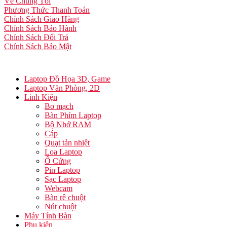
Về Chúng Tôi
Phương Thức Thanh Toán
Chính Sách Giao Hàng
Chính Sách Bảo Hành
Chính Sách Đổi Trả
Chính Sách Bảo Mật
Laptop Đồ Họa 3D, Game
Laptop Văn Phòng, 2D
Linh Kiện
Bo mạch
Bàn Phím Laptop
Bộ Nhớ RAM
Cáp
Quạt tản nhiệt
Loa Laptop
Ổ Cứng
Pin Laptop
Sạc Laptop
Webcam
Bàn rê chuột
Nút chuột
Máy Tính Bàn
Phụ kiện