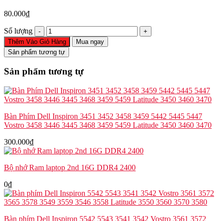
80.000
₫
Cáp
Số lượng
pin
Thêm Vào Giỏ Hàng
Mua ngay
Dell
Sản phẩm tương tự
Inspiron
7460
Sản phẩm tương tự
7472
7560
7572
Vostro
5468
Bàn Phím Dell Inspiron 3451 3452 3458 3459 5442 5445 5447
5568
Vostro 3458 3446 3445 3468 3459 5459 Latitude 3450 3460 3470
J45Y5
H09FD
300.000
₫
số
lượng
Bộ nhớ Ram laptop 2nd 16G DDR4 2400
0
₫
Bàn phím Dell Inspiron 5542 5543 3541 3542 Vostro 3561 3572