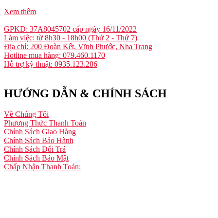
Xem thêm
GPKD: 37A8045702 cấp ngày 16/11/2022
Làm việc: từ 8h30 - 18h00 (Thứ 2 - Thứ 7)
Địa chỉ: 200 Đoàn Kết, Vĩnh Phước, Nha Trang
Hotline mua hàng: 079.460.1170
Hỗ trợ kỹ thuật: 0935.123.286
HƯỚNG DẪN & CHÍNH SÁCH
Về Chúng Tôi
Phương Thức Thanh Toán
Chính Sách Giao Hàng
Chính Sách Bảo Hành
Chính Sách Đổi Trả
Chính Sách Bảo Mật
Chấp Nhận Thanh Toán: