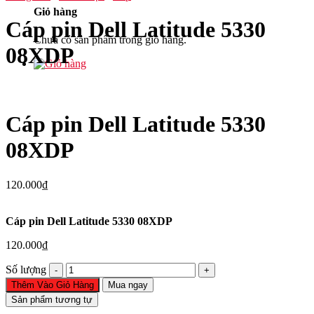
Giỏ hàng
Cáp pin Dell Latitude 5330
Chưa có sản phẩm trong giỏ hàng.
08XDP
Cáp pin Dell Latitude 5330
08XDP
120.000
₫
Cáp pin Dell Latitude 5330 08XDP
120.000
₫
Cáp
Số lượng
pin
Thêm Vào Giỏ Hàng
Mua ngay
Dell
Sản phẩm tương tự
Latitude