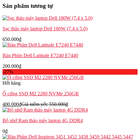
5330
Sản phẩm tương tự
08XDP
số
lượng
Sạc tháo máy laptop Dell 180W (7.4 x 5.0)
650.000
₫
Bàn Phím Dell Latitude E7240 E7440
200.000
₫
-27%
Hết hàng
Ổ cứng SSD M2 2280 NVMe 256GB
400.000
₫
Giá niêm yết:
550.000
₫
Bộ nhớ Ram tháo máy laptop 4G DDR4
0
₫