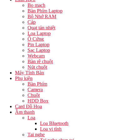
Bo mạch
Bàn Phím Laptop
Bộ Nhớ RAM
Cáp
Quạt tản nhiệt
Loa Laptop
Ổ Cứng
Pin Laptop
Sạc Laptop
Webcam
Bàn rê chuột
Nút chuột
Máy Tính Bàn
Phụ kiện
Bàn Phím
Camera
Chuột
HDD Box
Card Đồ Họa
Âm thanh
Loa
Loa Bluetooth
Loa vi tính
Tai nghe