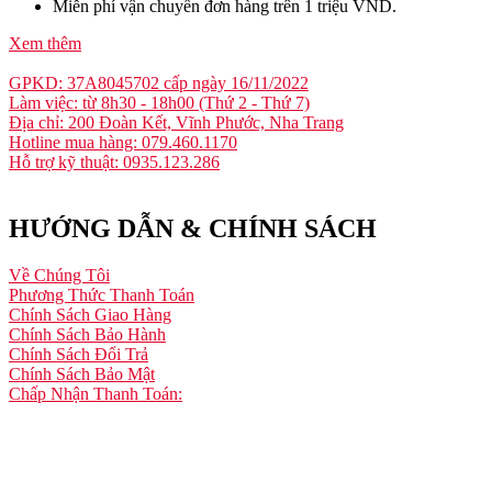
Miễn phí vận chuyển đơn hàng trên 1 triệu VND.
Xem thêm
GPKD: 37A8045702 cấp ngày 16/11/2022
Làm việc: từ 8h30 - 18h00 (Thứ 2 - Thứ 7)
Địa chỉ: 200 Đoàn Kết, Vĩnh Phước, Nha Trang
Hotline mua hàng: 079.460.1170
Hỗ trợ kỹ thuật: 0935.123.286
HƯỚNG DẪN & CHÍNH SÁCH
Về Chúng Tôi
Phương Thức Thanh Toán
Chính Sách Giao Hàng
Chính Sách Bảo Hành
Chính Sách Đổi Trả
Chính Sách Bảo Mật
Chấp Nhận Thanh Toán: