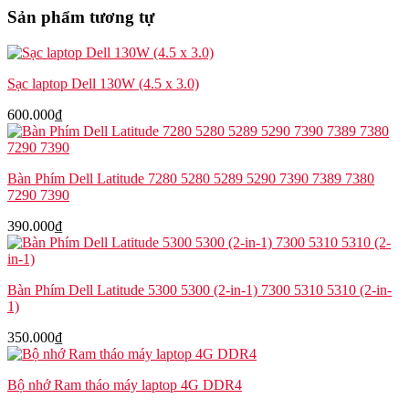
5340
Sản phẩm tương tự
5350
7G0P4
số
lượng
Sạc laptop Dell 130W (4.5 x 3.0)
600.000
₫
Bàn Phím Dell Latitude 7280 5280 5289 5290 7390 7389 7380
7290 7390
390.000
₫
Bàn Phím Dell Latitude 5300 5300 (2-in-1) 7300 5310 5310 (2-in-
1)
350.000
₫
Bộ nhớ Ram tháo máy laptop 4G DDR4