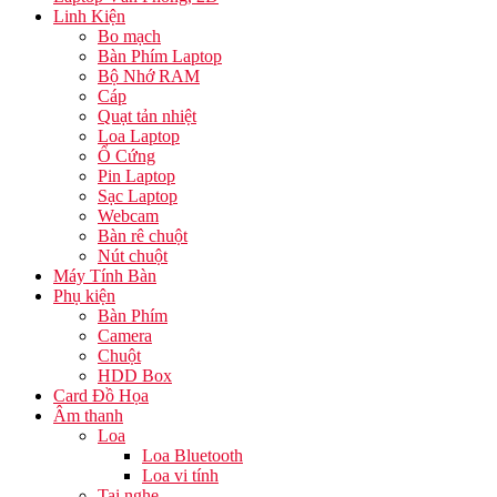
Linh Kiện
Bo mạch
Bàn Phím Laptop
Bộ Nhớ RAM
Cáp
Quạt tản nhiệt
Loa Laptop
Ổ Cứng
Pin Laptop
Sạc Laptop
Webcam
Bàn rê chuột
Nút chuột
Máy Tính Bàn
Phụ kiện
Bàn Phím
Camera
Chuột
HDD Box
Card Đồ Họa
Âm thanh
Loa
Loa Bluetooth
Loa vi tính
Tai nghe