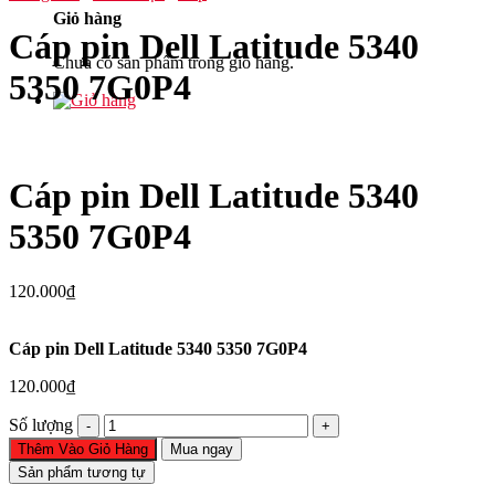
Giỏ hàng
Cáp pin Dell Latitude 5340
Chưa có sản phẩm trong giỏ hàng.
5350 7G0P4
Cáp pin Dell Latitude 5340
5350 7G0P4
120.000
₫
Cáp pin Dell Latitude 5340 5350 7G0P4
120.000
₫
Cáp
Số lượng
pin
Thêm Vào Giỏ Hàng
Mua ngay
Dell
Sản phẩm tương tự
Latitude