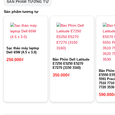
SẢN PHẨM TƯƠNG TỰ
Sản phẩm tương tự
Sạc tháo máy laptop
Dell 65W (4.5 x 3.0)
Bàn Phím Dell Latitude
250.000
₫
E7250 E5250 E5270
E7270 (3150 3160)
Bàn Phím 
E5550 E55
350.000
₫
5591 Prec
7510 7710
7720 3530
590.000