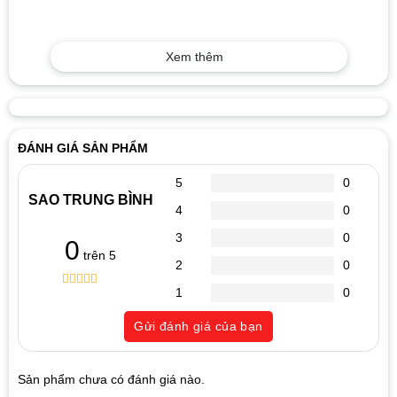
Xem thêm
ĐÁNH GIÁ SẢN PHẨM
5
0
SAO TRUNG BÌNH
4
0
3
0
0
trên 5
2
0
1
0
0
5
0
out
Gửi đánh giá của bạn
of
based
on
customer
Sản phẩm chưa có đánh giá nào.
ratings