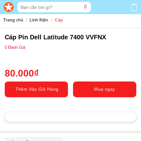
Skip
Tìm
to
kiếm:
content
Trang chủ
/
Linh Kiện
/
Cáp
Cáp Pin Dell Latitude 7400 VVFNX
0
Đánh Giá
80.000
₫
Thêm Vào Giỏ Hàng
Mua ngay