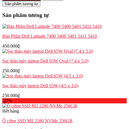
Dell
Sản phẩm tương tự
Latitude
7420
Sản phẩm tương tự
Y4FRN
số
lượng
Bàn Phím Dell Latitude 7400 5400 5401 5411 5410
450.000
₫
Sạc tháo máy laptop Dell 65W Oval (7.4 x 5.0)
250.000
₫
Sạc tháo máy laptop Dell 65W (4.5 x 3.0)
250.000
₫
-27%
Hết hàng
Ổ cứng SSD M2 2280 NVMe 256GB