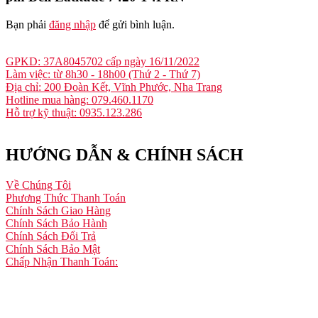
Bạn phải
đăng nhập
để gửi bình luận.
GPKD: 37A8045702 cấp ngày 16/11/2022
Làm việc: từ 8h30 - 18h00 (Thứ 2 - Thứ 7)
Địa chỉ: 200 Đoàn Kết, Vĩnh Phước, Nha Trang
Hotline mua hàng: 079.460.1170
Hỗ trợ kỹ thuật: 0935.123.286
HƯỚNG DẪN & CHÍNH SÁCH
Về Chúng Tôi
Phương Thức Thanh Toán
Chính Sách Giao Hàng
Chính Sách Bảo Hành
Chính Sách Đổi Trả
Chính Sách Bảo Mật
Chấp Nhận Thanh Toán: