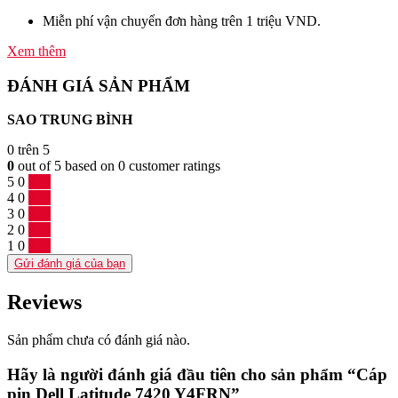
Miễn phí vận chuyển đơn hàng trên 1 triệu VND.
Xem thêm
ĐÁNH GIÁ SẢN PHẨM
SAO TRUNG BÌNH
0
trên 5
0
out of
5
based on
0
customer ratings
5
0
0 %
4
0
0 %
3
0
0 %
2
0
0 %
1
0
0 %
Gửi đánh giá của bạn
Reviews
Sản phẩm chưa có đánh giá nào.
Hãy là người đánh giá đầu tiên cho sản phẩm “Cáp
pin Dell Latitude 7420 Y4FRN”