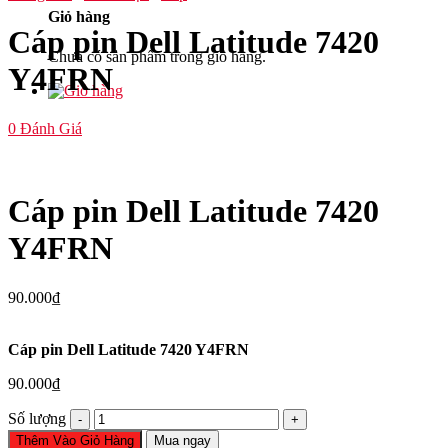
Giỏ hàng
Cáp pin Dell Latitude 7420
Chưa có sản phẩm trong giỏ hàng.
Y4FRN
0
Đánh Giá
Cáp pin Dell Latitude 7420
Y4FRN
90.000
₫
Cáp pin Dell Latitude 7420 Y4FRN
90.000
₫
Cáp
Số lượng
pin
Thêm Vào Giỏ Hàng
Mua ngay