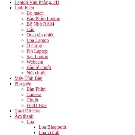
Laptop Văn Phòng, 2D
Linh Kiện
Bo mạch
Bàn Phím Laptop
Bộ Nhớ RAM
Cáp
Quạt tản nhiệt
Loa Laptop
Ổ Cứng
Pin Laptop
Sạc Laptop
Webcam
Bàn rê chuột
Nút chuột
Máy Tính Bàn
Phụ kiện
Bàn Phím
Camera
Chuột
HDD Box
Card Đồ Họa
Âm thanh
Loa
Loa Bluetooth
Loa vi tính