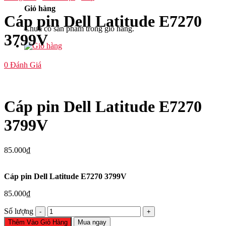
Giỏ hàng
Cáp pin Dell Latitude E7270
Chưa có sản phẩm trong giỏ hàng.
3799V
0
Đánh Giá
Cáp pin Dell Latitude E7270
3799V
85.000
₫
Cáp pin Dell Latitude E7270 3799V
85.000
₫
Cáp
Số lượng
pin
Thêm Vào Giỏ Hàng
Mua ngay