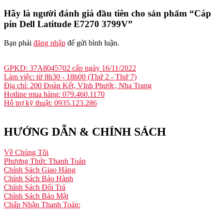
Hãy là người đánh giá đầu tiên cho sản phẩm “Cáp
pin Dell Latitude E7270 3799V”
Bạn phải
đăng nhập
để gửi bình luận.
GPKD: 37A8045702 cấp ngày 16/11/2022
Làm việc: từ 8h30 - 18h00 (Thứ 2 - Thứ 7)
Địa chỉ: 200 Đoàn Kết, Vĩnh Phước, Nha Trang
Hotline mua hàng: 079.460.1170
Hỗ trợ kỹ thuật: 0935.123.286
HƯỚNG DẪN & CHÍNH SÁCH
Về Chúng Tôi
Phương Thức Thanh Toán
Chính Sách Giao Hàng
Chính Sách Bảo Hành
Chính Sách Đổi Trả
Chính Sách Bảo Mật
Chấp Nhận Thanh Toán: