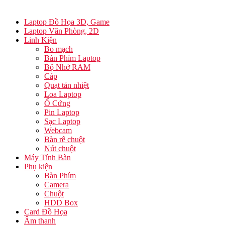
Laptop Đồ Họa 3D, Game
Laptop Văn Phòng, 2D
Linh Kiện
Bo mạch
Bàn Phím Laptop
Bộ Nhớ RAM
Cáp
Quạt tản nhiệt
Loa Laptop
Ổ Cứng
Pin Laptop
Sạc Laptop
Webcam
Bàn rê chuột
Nút chuột
Máy Tính Bàn
Phụ kiện
Bàn Phím
Camera
Chuột
HDD Box
Card Đồ Họa
Âm thanh