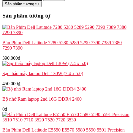
Dell
Sản phẩm tương tự
Latitude
E7270
Sản phẩm tương tự
3799V
số
lượng
Bàn Phím Dell Latitude 7280 5280 5289 5290 7390 7389 7380
7290 7390
390.000
₫
Sạc tháo máy laptop Dell 130W (7.4 x 5.0)
450.000
₫
Bộ nhớ Ram laptop 2nd 16G DDR4 2400
0
₫
Bàn Phím Dell Latitude E5550 E5570 5580 5590 5591 Precision