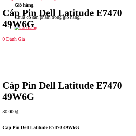
Giỏ hàng
Cáp Pin Dell Latitude E7470
Chưa có sản phẩm trong giỏ hàng.
49W6G
0
Đánh Giá
Cáp Pin Dell Latitude E7470
49W6G
80.000
₫
Cáp Pin Dell Latitude E7470 49W6G