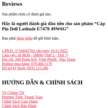
Reviews
Sản phẩm chưa có đánh giá nào.
Hãy là người đánh giá đầu tiên cho sản phẩm “Cáp
Pin Dell Latitude E7470 49W6G”
Bạn phải
đăng nhập
để gửi bình luận.
GPKD: 37A8045702 cấp ngày 16/11/2022
Làm việc: từ 8h30 - 18h00 (Thứ 2 - Thứ 7)
Địa chỉ: 200 Đoàn Kết, Vĩnh Phước, Nha Trang
Hotline mua hàng: 079.460.1170
Hỗ trợ kỹ thuật: 0935.123.286
HƯỚNG DẪN & CHÍNH SÁCH
Về Chúng Tôi
Phương Thức Thanh Toán
Chính Sách Giao Hàng
Chính Sách Bảo Hành