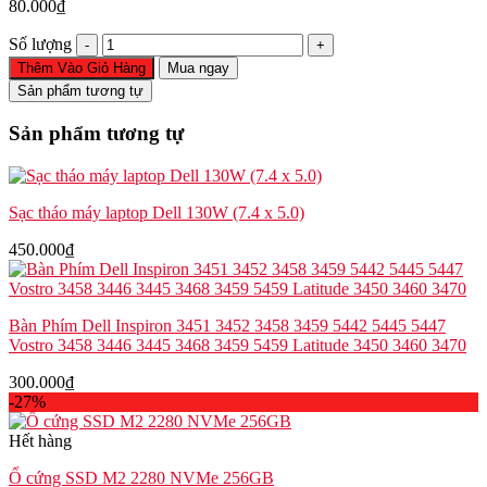
80.000
₫
Cáp
Số lượng
Pin
Thêm Vào Giỏ Hàng
Mua ngay
Dell
Sản phẩm tương tự
Latitude
E7470
Sản phẩm tương tự
49W6G
số
lượng
Sạc tháo máy laptop Dell 130W (7.4 x 5.0)
450.000
₫
Bàn Phím Dell Inspiron 3451 3452 3458 3459 5442 5445 5447
Vostro 3458 3446 3445 3468 3459 5459 Latitude 3450 3460 3470
300.000
₫
-27%
Hết hàng
Ổ cứng SSD M2 2280 NVMe 256GB