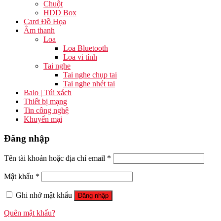
Chuột
HDD Box
Card Đồ Họa
Âm thanh
Loa
Loa Bluetooth
Loa vi tính
Tai nghe
Tai nghe chụp tai
Tai nghe nhét tai
Balo | Túi xách
Thiết bị mạng
Tin công nghệ
Khuyến mại
Đăng nhập
Tên tài khoản hoặc địa chỉ email
*
Mật khẩu
*
Ghi nhớ mật khẩu
Đăng nhập
Quên mật khẩu?