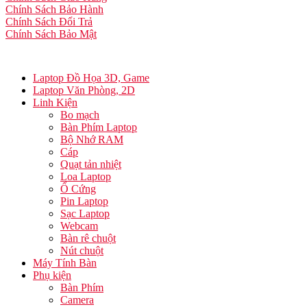
Chính Sách Bảo Hành
Chính Sách Đổi Trả
Chính Sách Bảo Mật
Laptop Đồ Họa 3D, Game
Laptop Văn Phòng, 2D
Linh Kiện
Bo mạch
Bàn Phím Laptop
Bộ Nhớ RAM
Cáp
Quạt tản nhiệt
Loa Laptop
Ổ Cứng
Pin Laptop
Sạc Laptop
Webcam
Bàn rê chuột
Nút chuột
Máy Tính Bàn
Phụ kiện
Bàn Phím
Camera